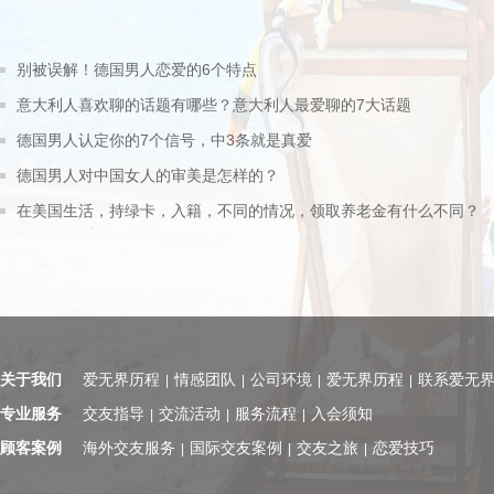
别被误解！德国男人恋爱的6个特点
意大利人喜欢聊的话题有哪些？意大利人最爱聊的7大话题
德国男人认定你的7个信号，中3条就是真爱
德国男人对中国女人的审美是怎样的？
在美国生活，持绿卡，入籍，不同的情况，领取养老金有什么不同？
关于我们
爱无界历程
情感团队
公司环境
爱无界历程
联系爱无
|
|
|
|
专业服务
交友指导
交流活动
服务流程
入会须知
|
|
|
顾客案例
海外交友服务
国际交友案例
交友之旅
恋爱技巧
|
|
|