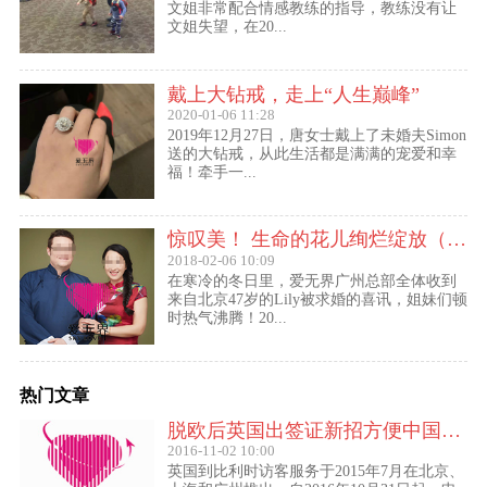
文姐非常配合情感教练的指导，教练没有让
文姐失望，在20...
戴上大钻戒，走上“人生巅峰”
2020-01-06 11:28
2019年12月27日，唐女士戴上了未婚夫Simon
送的大钻戒，从此生活都是满满的宠爱和幸
福！牵手一...
惊叹美！ 生命的花儿绚烂绽放（47岁的Lily结婚啦！）
2018-02-06 10:09
在寒冷的冬日里，爱无界广州总部全体收到
来自北京47岁的Lily被求婚的喜讯，姐妹们顿
时热气沸腾！20...
热门文章
脱欧后英国出签证新招方便中国访客进入欧盟
2016-11-02 10:00
英国到比利时访客服务于2015年7月在北京、