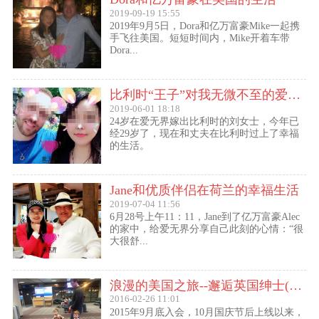
2019-09-19 15:55
2019年9月5日，Dora和亿万富豪Mike一起携
手飞往美国。短短时间内，Mike开着车带
Dora...
比利时“王子”对我无微不至的爱（爱无界刘女士的海外生活）
2019-06-01 18:18
24岁在爱无界嫁出比利时的刘女士，今年已
经29岁了，现在和丈夫在比利时过上了幸福
的生活。
Jane和优质伴侣在荷兰的幸福生活
2019-07-04 11:56
6月28号上午11：11，Jane到了亿万富豪Alec
的家中，给爱无界分享自己此刻的心情：“很
大很舒...
浪漫的美国之旅--邂逅英国绅士(文姐与Kent的见面动态）
2016-02-26 11:01
2015年9月底入会，10月国庆节后上线以来，