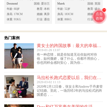
Desmond
国籍: 爱尔兰
Marek
国籍: 英国
年龄: 60岁
教育: 本科
年龄: 52岁
教育: 硕士
16
点击
身高: 178CM
婚姻: 离异
身高: 183CM
婚姻: 未婚
咨询
体重: 91KG
行业: 通信
体重: 86KG
行业: 通信
热门案例
黄女士的跨国故事：最大的幸福便是有一个白马王子一直默默等着自己
2019-01-26 13:07
有一种恋情，就是你知道无论你如何对待
他，如何撒娇，做了什么，你都不用担心，
你也同样会感到安心，因为你...
马拉松长跑式恋爱以后，我们在丹麦登记结婚了
2020-03-02 11:13
2020年2月12日春，张女士和Andrew于丹麦登
记结婚。至此，一场历经2年的马拉松式的跨
国爱恋，...
Dora和亿万富豪在美国的生活