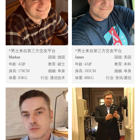
*男士来自第三方交友平台
*男士来自第三方交友平台
Markus
国籍: 德国
James
国籍: 美国
年龄: 43岁
教育: 硕士
年龄: 43岁
教育: 本科
身高: 178CM
婚姻: 单身
身高: 185CM
婚姻: 单身
体重: 83KG
行业: 通信技术
体重: 88KG
行业: 资讯/通信