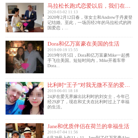
马拉松长跑式恋爱以后，我们在丹麦登记结婚了
2020-03-02 11:13
2020年2月12日春，张女士和Andrew于丹麦登
记结婚。至此，一场历经2年的马拉松式的跨
国爱恋，...
Dora和亿万富豪在美国的生活
2019-09-19 15:55
2019年9月5日，Dora和亿万富豪Mike一起携
手飞往美国。短短时间内，Mike开着车带
Dora...
比利时“王子”对我无微不至的爱（爱无界刘女士的海外生活）
2019-06-01 18:18
24岁在爱无界嫁出比利时的刘女士，今年已
经29岁了，现在和丈夫在比利时过上了幸福
的生活。
Jane和优质伴侣在荷兰的幸福生活
2019-07-04 11:56
6月28号上午11：11，Jane到了亿万富豪Alec