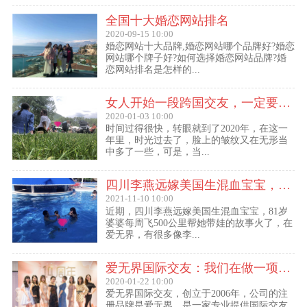
全国十大婚恋网站排名
2020-09-15 10:00
婚恋网站十大品牌,婚恋网站哪个品牌好?婚恋
网站哪个牌子好?如何选择婚恋网站品牌?婚
恋网站排名是怎样的...
女人开始一段跨国交友，一定要问自己这几个问题
2020-01-03 10:00
时间过得很快，转眼就到了2020年，在这一
年里，时光过去了，脸上的皱纹又在无形当
中多了一些，可是，当...
四川李燕远嫁美国生混血宝宝，这些跨国交友的真实故事可能你还没听过！
2021-11-10 10:00
近期，四川李燕远嫁美国生混血宝宝，81岁
婆婆每周飞500公里帮她带娃的故事火了，在
爱无界，有很多像李...
爱无界国际交友：我们在做一项关于女人幸福的事业
2020-01-22 10:00
爱无界国际交友，创立于2006年，公司的注
册品牌是爱无界，是一家专业提供国际交友