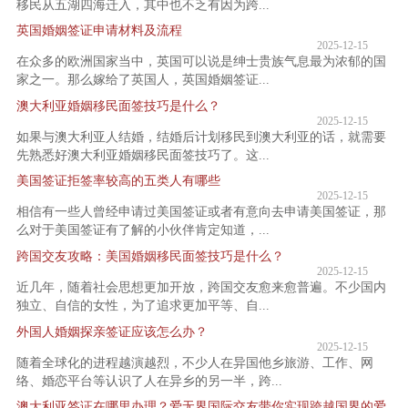
移民从五湖四海迁入，其中也不乏有因为跨...
英国婚姻签证申请材料及流程
2025-12-15
在众多的欧洲国家当中，英国可以说是绅士贵族气息最为浓郁的国
家之一。那么嫁给了英国人，英国婚姻签证...
澳大利亚婚姻移民面签技巧是什么？
2025-12-15
如果与澳大利亚人结婚，结婚后计划移民到澳大利亚的话，就需要
先熟悉好澳大利亚婚姻移民面签技巧了。这...
美国签证拒签率较高的五类人有哪些
2025-12-15
相信有一些人曾经申请过美国签证或者有意向去申请美国签证，那
么对于美国签证有了解的小伙伴肯定知道，...
跨国交友攻略：美国婚姻移民面签技巧是什么？
2025-12-15
近几年，随着社会思想更加开放，跨国交友愈来愈普遍。不少国内
独立、自信的女性，为了追求更加平等、自...
外国人婚姻探亲签证应该怎么办？
2025-12-15
随着全球化的进程越演越烈，不少人在异国他乡旅游、工作、网
络、婚恋平台等认识了人在异乡的另一半，跨...
澳大利亚签证在哪里办理？爱无界国际交友带你实现跨越国界的爱