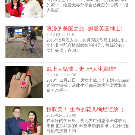
的家中，给爱无界分享自己此刻的心情：“很
大很舒...
浪漫的美国之旅--邂逅英国绅士(文姐与Kent的见面动态）
2016-02-26 11:01
2015年9月底入会，10月国庆节后上线以来，
文姐非常配合情感教练的指导，教练没有让
文姐失望，在20...
戴上大钻戒，走上“人生巅峰”
2020-01-06 11:28
2019年12月27日，唐女士戴上了未婚夫Simon
送的大钻戒，从此生活都是满满的宠爱和幸
福！牵手一...
惊叹美！ 生命的花儿绚烂绽放（47岁的Lily结婚啦！）
2018-02-06 10:09
在寒冷的冬日里，爱无界广州总部全体收到
来自北京47岁的Lily被求婚的喜讯，姐妹们顿
时热气沸腾！20...