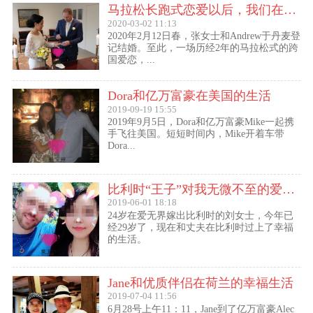
马拉松长跑式恋爱以后，我们在丹麦登记结婚了
2020-03-02 11:13
2020年2月12日春，张女士和Andrew于丹麦登
记结婚。至此，一场历经2年的马拉松式的跨
国爱恋，...
Dora和亿万富豪在美国的生活
2019-09-19 15:55
2019年9月5日，Dora和亿万富豪Mike一起携
手飞往美国。短短时间内，Mike开着车带
Dora...
比利时“王子”对我无微不至的爱（爱无界刘女士的海外生活）
2019-06-01 18:18
24岁在爱无界嫁出比利时的刘女士，今年已
经29岁了，现在和丈夫在比利时过上了幸福
的生活。
Jane和优质伴侣在荷兰的幸福生活
2019-07-04 11:56
6月28号上午11：11，Jane到了亿万富豪Alec