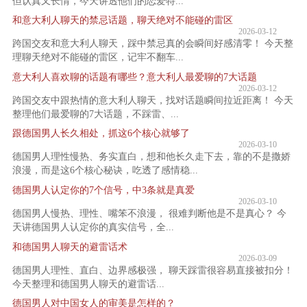
但认真又长情，今天讲透他们的恋爱特...
和意大利人聊天的禁忌话题，聊天绝对不能碰的雷区
2026-03-12
跨国交友和意大利人聊天，踩中禁忌真的会瞬间好感清零！ 今天整
理聊天绝对不能碰的雷区，记牢不翻车...
意大利人喜欢聊的话题有哪些？意大利人最爱聊的7大话题
2026-03-12
跨国交友中跟热情的意大利人聊天，找对话题瞬间拉近距离！ 今天
整理他们最爱聊的7大话题，不踩雷、...
跟德国男人长久相处，抓这6个核心就够了
2026-03-10
德国男人理性慢热、务实直白，想和他长久走下去，靠的不是撒娇
浪漫，而是这6个核心秘诀，吃透了感情稳...
德国男人认定你的7个信号，中3条就是真爱
2026-03-10
德国男人慢热、理性、嘴笨不浪漫， 很难判断他是不是真心？ 今
天讲德国男人认定你的真实信号，全...
和德国男人聊天的避雷话术
2026-03-09
德国男人理性、直白、边界感极强， 聊天踩雷很容易直接被扣分！
今天整理和德国男人聊天的避雷话...
德国男人对中国女人的审美是怎样的？