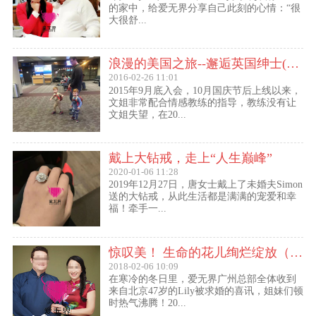
的家中，给爱无界分享自己此刻的心情：“很
大很舒...
浪漫的美国之旅--邂逅英国绅士(文姐与Kent的见面动态）
2016-02-26 11:01
2015年9月底入会，10月国庆节后上线以来，
文姐非常配合情感教练的指导，教练没有让
文姐失望，在20...
戴上大钻戒，走上“人生巅峰”
2020-01-06 11:28
2019年12月27日，唐女士戴上了未婚夫Simon
送的大钻戒，从此生活都是满满的宠爱和幸
福！牵手一...
惊叹美！ 生命的花儿绚烂绽放（47岁的Lily结婚啦！）
2018-02-06 10:09
在寒冷的冬日里，爱无界广州总部全体收到
来自北京47岁的Lily被求婚的喜讯，姐妹们顿
时热气沸腾！20...