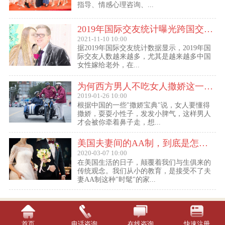
指导、情感心理咨询、...
2019年国际交友统计曝光跨国交友惊人内幕：女性嫁给老外比男士娶外国老婆数量更多
2021-11-10 10:00
据2019年国际交友统计数据显示，2019年国
际交友人数越来越多，尤其是越来越多中国
女性嫁给老外，在...
为何西方男人不吃女人撒娇这一套？
2019-01-26 10:00
根据中国的一些"撒娇宝典"说，女人要懂得
撒娇，耍耍小性子，发发小脾气，这样男人
才会被你牵着鼻子走，想...
美国夫妻间的AA制，到底是怎么回事？
2020-03-07 10:00
在美国生活的日子，颠覆着我们与生俱来的
传统观念。我们从小的教育，是接受不了夫
妻AA制这种"时髦"的家...
首页
电话咨询
在线咨询
快速注册