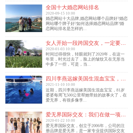
全国十大婚恋网站排名
2020-09-15 10:00
婚恋网站十大品牌,婚恋网站哪个品牌好?婚恋
网站哪个牌子好?如何选择婚恋网站品牌?婚
恋网站排名是怎样的...
女人开始一段跨国交友，一定要问自己这几个问题
2020-01-03 10:00
时间过得很快，转眼就到了2020年，在这一
年里，时光过去了，脸上的皱纹又在无形当
中多了一些，可是，当...
四川李燕远嫁美国生混血宝宝，这些跨国交友的真实故事可能你还没听过！
2021-11-10 10:00
近期，四川李燕远嫁美国生混血宝宝，81岁
婆婆每周飞500公里帮她带娃的故事火了，在
爱无界，有很多像李...
爱无界国际交友：我们在做一项关于女人幸福的事业
2020-01-22 10:00
爱无界国际交友，创立于2006年，公司的注
册品牌是爱无界，是一家专业提供国际交友