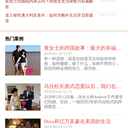
2025-02-10
新西兰结婚国内承认吗？跨国交友法律效力权威解
答
2025-01-22
老人移民澳大利亚条件：如何为晚年生活开启新篇
章
热门案例
黄女士的跨国故事：最大的幸福便是有一个白马王子一直默默等着自己
2019-01-26 13:07
有一种恋情，就是你知道无论你如何对待
他，如何撒娇，做了什么，你都不用担心，
你也同样会感到安心，因为你...
马拉松长跑式恋爱以后，我们在丹麦登记结婚了
2020-03-02 11:13
2020年2月12日春，张女士和Andrew于丹麦登
记结婚。至此，一场历经2年的马拉松式的跨
国爱恋，...
Dora和亿万富豪在美国的生活
2019-09-19 15:55