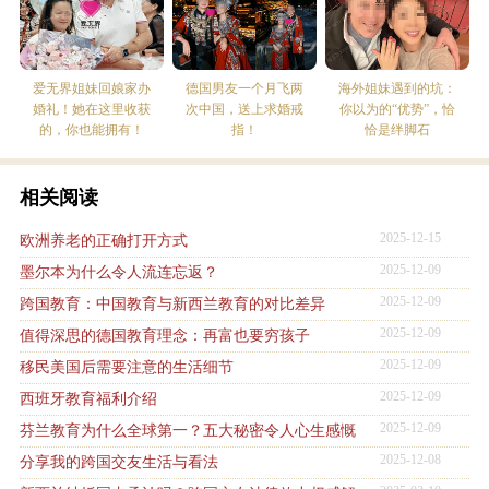
爱无界姐妹回娘家办
德国男友一个月飞两
海外姐妹遇到的坑：
婚礼！她在这里收获
次中国，送上求婚戒
你以为的“优势”，恰
的，你也能拥有！
指！
恰是绊脚石
相关阅读
2025-12-15
欧洲养老的正确打开方式
2025-12-09
墨尔本为什么令人流连忘返？
2025-12-09
跨国教育：中国教育与新西兰教育的对比差异
2025-12-09
值得深思的德国教育理念：再富也要穷孩子
2025-12-09
移民美国后需要注意的生活细节
2025-12-09
西班牙教育福利介绍
2025-12-09
芬兰教育为什么全球第一？五大秘密令人心生感慨
2025-12-08
分享我的跨国交友生活与看法