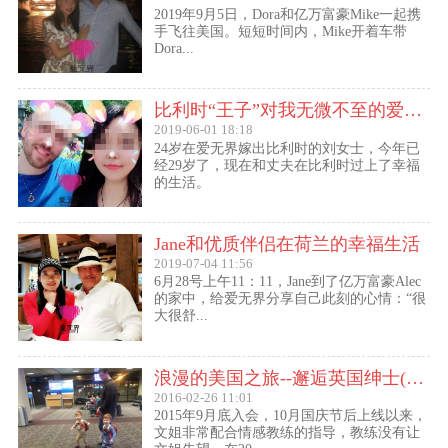
2019年9月5日，Dora和亿万富豪Mike一起携
手飞往美国。短短时间内，Mike开着车带
Dora...
比利时“王子”对我无微不至的爱（爱无界刘女士的海外生活）
2019-06-01 18:18
24岁在爱无界嫁出比利时的刘女士，今年已
经29岁了，现在和丈夫在比利时过上了幸福
的生活。
Jane和优质伴侣在荷兰的幸福生活
2019-07-04 11:56
6月28号上午11：11，Jane到了亿万富豪Alec
的家中，给爱无界分享自己此刻的心情：“很
大很舒...
浪漫的美国之旅--邂逅英国绅士(文姐与Kent的见面动态）
2016-02-26 11:01
2015年9月底入会，10月国庆节后上线以来，
文姐非常配合情感教练的指导，教练没有让