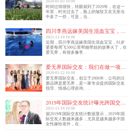
2020-01-03 10:00
时间过得很快，转眼就到了2020年，在这一
年里，时光过去了，脸上的皱纹又在无形当
中多了一些，可是，当...
四川李燕远嫁美国生混血宝宝，这些跨国交友的真实故事可能你还没听过！
2021-11-10 10:00
近期，四川李燕远嫁美国生混血宝宝，81岁
婆婆每周飞500公里帮她带娃的故事火了，在
爱无界，有很多像李...
爱无界国际交友：我们在做一项关于女人幸福的事业
2020-01-22 10:00
爱无界国际交友，创立于2006年，公司的注
册品牌是爱无界，是一家专业提供国际交友
指导、情感心理咨询、...
2019年国际交友统计曝光跨国交友惊人内幕：女性嫁给老外比男士娶外国老婆数量更多
2021-11-10 10:00
据2019年国际交友统计数据显示，2019年国
际交友人数越来越多，尤其是越来越多中国
女性嫁给老外，在...