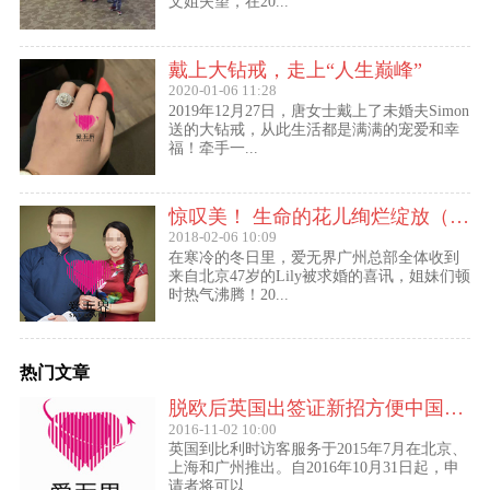
文姐失望，在20...
戴上大钻戒，走上“人生巅峰”
2020-01-06 11:28
2019年12月27日，唐女士戴上了未婚夫Simon
送的大钻戒，从此生活都是满满的宠爱和幸
福！牵手一...
惊叹美！ 生命的花儿绚烂绽放（47岁的Lily结婚啦！）
2018-02-06 10:09
在寒冷的冬日里，爱无界广州总部全体收到
来自北京47岁的Lily被求婚的喜讯，姐妹们顿
时热气沸腾！20...
热门文章
脱欧后英国出签证新招方便中国访客进入欧盟
2016-11-02 10:00
英国到比利时访客服务于2015年7月在北京、
上海和广州推出。自2016年10月31日起，申
请者将可以...