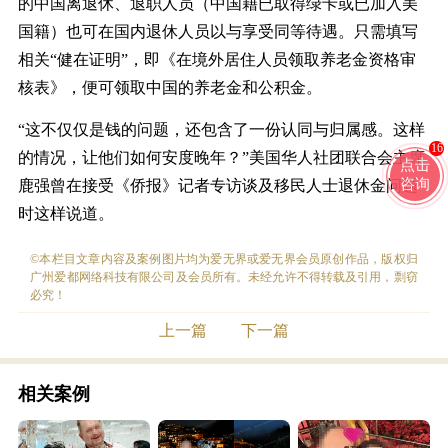
的中国离退休、退职人员（中国籍已取得绿卡或已加入美
国籍）也可在国内退休人员以与享受同等待遇。只需填写
相关“健在证明”，即《在境外居住人员领取养老金资格审
核表》，便可领取中国的养老金和公积金。
“这不仅仅是钱的问题，还包含了一份认同与归属感。这样
16
的情况，让他们如何安度晚年？”美国华人社团联合会主席
点击
咨询
鹿强曾在接受《侨报》记者专访谈及移民人士退休金问题
时这样说道。
©本栏目文章内容及案例图片均为爱无界或爱无界会员原创作品，版权归
广州爱都网络科技有限公司及会员所有。未经允许不得转载及引用，剽窃
必究！
上一篇
下一篇
相关案例