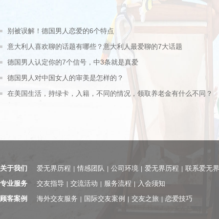
别被误解！德国男人恋爱的6个特点
意大利人喜欢聊的话题有哪些？意大利人最爱聊的7大话题
德国男人认定你的7个信号，中3条就是真爱
德国男人对中国女人的审美是怎样的？
在美国生活，持绿卡，入籍，不同的情况，领取养老金有什么不同？
关于我们
爱无界历程
情感团队
公司环境
爱无界历程
联系爱无
|
|
|
|
专业服务
交友指导
交流活动
服务流程
入会须知
|
|
|
顾客案例
海外交友服务
国际交友案例
交友之旅
恋爱技巧
|
|
|