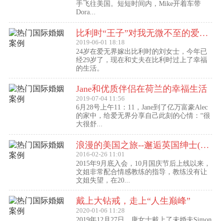
手飞往美国。短短时间内，Mike开着车带
Dora...
比利时“王子”对我无微不至的爱（爱无界刘女士的海外生活）
2019-06-01 18:18
24岁在爱无界嫁出比利时的刘女士，今年已
经29岁了，现在和丈夫在比利时过上了幸福
的生活。
Jane和优质伴侣在荷兰的幸福生活
2019-07-04 11:56
6月28号上午11：11，Jane到了亿万富豪Alec
的家中，给爱无界分享自己此刻的心情：“很
大很舒...
浪漫的美国之旅--邂逅英国绅士(文姐与Kent的见面动态）
2016-02-26 11:01
2015年9月底入会，10月国庆节后上线以来，
文姐非常配合情感教练的指导，教练没有让
文姐失望，在20...
戴上大钻戒，走上“人生巅峰”
2020-01-06 11:28
2019年12月27日，唐女士戴上了未婚夫Simon