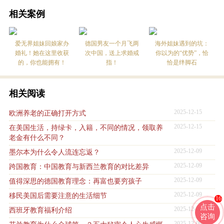
相关案例
爱无界姐妹回娘家办
德国男友一个月飞两
海外姐妹遇到的坑：
婚礼！她在这里收获
次中国，送上求婚戒
你以为的“优势”，恰
的，你也能拥有！
指！
恰是绊脚石
相关阅读
2025-12-15
欧洲养老的正确打开方式
2025-12-15
在美国生活，持绿卡，入籍，不同的情况，领取养
老金有什么不同？
2025-12-09
墨尔本为什么令人流连忘返？
2025-12-09
跨国教育：中国教育与新西兰教育的对比差异
2025-12-09
值得深思的德国教育理念：再富也要穷孩子
2025-12-09
移民美国后需要注意的生活细节
16
点击
2025-12-09
西班牙教育福利介绍
咨询
2025-12-09