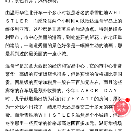
屿，景色各异，风格独特。
由温哥华往北开车一个多小时就是著名的滑雪胜地ＷＨＩ
ＳＴＬＥＲ，而乘轮渡两个小时则可以抵达温哥华岛上的
维多利亚市。这些都是非常著名的旅游热点。特别是维多
利亚市，市中心美丽的港湾，到处盛开的鲜花，古老庄重
的建筑，一道道秀丽的景色好像是一幅幅生动的油画，那
是我到过的最美丽的一座小城。
温哥华是加拿大西部的经济和贸易中心，它的市中心非常
繁华，高级的宾馆饭店也很多，但是宾馆的价格却比美国
贵。四星级的宾馆加税后一般在三百加元左右。而且这些
宾馆的存车场是额外收费的。今年ＬＡＢＯＲ ＤＡＹ
时，儿子献殷勤出钱为我们订了ＨＹＡＴＴ的房间，原以
16
点击
为一分钱不用花了，结果每天还是要交二十多元的存车
咨询
费。而滑雪胜地ＷＨＩＳＴＬＥＲ虽然是个小城镇，但是
冬季那里一些宾馆的价格却高达四百多加元。温哥华机场