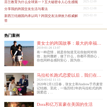
2025-12-09
芬兰教育为什么全球第一？五大秘密令人心生感慨
2025-12-08
分享我的跨国交友生活与看法
2025-02-10
新西兰结婚国内承认吗？跨国交友法律效力权威解
答
热门案例
黄女士的跨国故事：最大的幸福便是有一个白马王子一直默默等着自己
2019-01-26 13:07
有一种恋情，就是你知道无论你如何对待
他，如何撒娇，做了什么，你都不用担心，
你也同样会感到安心，因为你...
马拉松长跑式恋爱以后，我们在丹麦登记结婚了
2020-03-02 11:13
2020年2月12日春，张女士和Andrew于丹麦登
记结婚。至此，一场历经2年的马拉松式的跨
国爱恋，...
Dora和亿万富豪在美国的生活