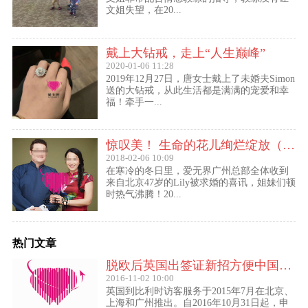
文姐失望，在20...
戴上大钻戒，走上“人生巅峰”
2020-01-06 11:28
2019年12月27日，唐女士戴上了未婚夫Simon
送的大钻戒，从此生活都是满满的宠爱和幸
福！牵手一...
惊叹美！ 生命的花儿绚烂绽放（47岁的Lily结婚啦！）
2018-02-06 10:09
在寒冷的冬日里，爱无界广州总部全体收到
来自北京47岁的Lily被求婚的喜讯，姐妹们顿
时热气沸腾！20...
热门文章
脱欧后英国出签证新招方便中国访客进入欧盟
2016-11-02 10:00
英国到比利时访客服务于2015年7月在北京、
上海和广州推出。自2016年10月31日起，申