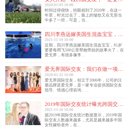
2020-01-03 10:00
时间过得很快，转眼就到了2020年，在这一
年里，时光过去了，脸上的皱纹又在无形当
中多了一些，可是，当...
四川李燕远嫁美国生混血宝宝，这些跨国交友的真实故事可能你还没听过！
2021-11-10 10:00
近期，四川李燕远嫁美国生混血宝宝，81岁
婆婆每周飞500公里帮她带娃的故事火了，在
爱无界，有很多像李...
爱无界国际交友：我们在做一项关于女人幸福的事业
2020-01-22 10:00
爱无界国际交友，创立于2006年，公司的注
册品牌是爱无界，是一家专业提供国际交友
指导、情感心理咨询、...
2019年国际交友统计曝光跨国交友惊人内幕：女性嫁给老外比男士娶外国老婆数量更多
2021-11-10 10:00
据2019年国际交友统计数据显示，2019年国
际交友人数越来越多，尤其是越来越多中国
女性嫁给老外，在...