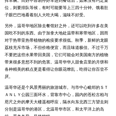
挥车辆。而好不容易停好车进到餐馆后，如果没有约定桌
位，则要排队等候，有时可能要等上三四十分钟。饿着肚
子眼巴巴地看着别人大吃大喝，滋味不好受。
另外，温哥华地区除去餐馆好之外，还可以吃到许多在美
国吃不到的东西。由于加拿大地处温带和寒带地区，因而
对于热带亚热带植物的检疫要求很低。秋季，新鲜的龙眼
荔枝充斥市场，不但价格便宜，而且味道极佳。不过千万
不要把这些水果带回美国，它们可能会对美国南方的植物
带来很多意想不到的危害。温哥华华人甜食店里的月饼和
各种精美的糕点更是看得让你眼花缭乱，吃得让你百尝不
厌。
温哥华还是个风景秀丽的旅游城市。与市中心毗邻的ＳＴ
ＡＮＬＹ公园三面环水，背靠市中心，园内的苍松古柏与
咫尺之外的摩天大楼遥相呼应，隔水向东北西三方望去则
分别是温哥华的港区，北温哥华市区，和太平洋上的岛