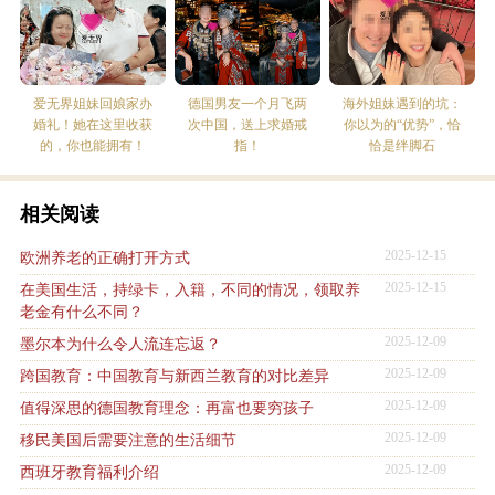
爱无界姐妹回娘家办
德国男友一个月飞两
海外姐妹遇到的坑：
婚礼！她在这里收获
次中国，送上求婚戒
你以为的“优势”，恰
的，你也能拥有！
指！
恰是绊脚石
相关阅读
2025-12-15
欧洲养老的正确打开方式
2025-12-15
在美国生活，持绿卡，入籍，不同的情况，领取养
老金有什么不同？
2025-12-09
墨尔本为什么令人流连忘返？
2025-12-09
跨国教育：中国教育与新西兰教育的对比差异
2025-12-09
值得深思的德国教育理念：再富也要穷孩子
2025-12-09
移民美国后需要注意的生活细节
2025-12-09
西班牙教育福利介绍