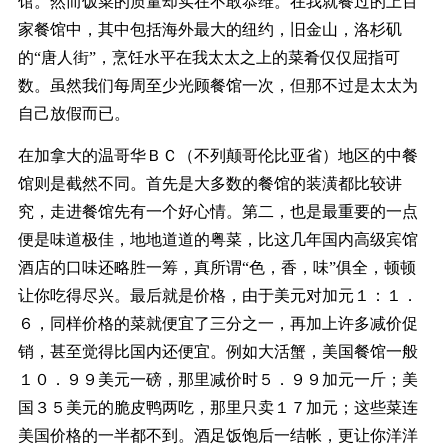
馆。然而饭菜的质量却实在不敢恭维。在我就餐过的上百
家餐馆中，其中包括海外最大的纽约，旧金山，洛杉矶
的“唐人街”，烹饪水平在我太太之上的菜肴仅仅屈指可
数。虽然我们每周至少光顾餐馆一次，但那不过是太太为
自己放假而已。
在加拿大的温哥华ＢＣ（不列颠哥伦比亚省）地区的中餐
馆则是截然不同。首先是大多数的餐馆的装潢都比较讲
究，走进餐馆先有一个好心情。第二，也是最重要的一点
便是味道极佳，地地道道的粤菜，比这几年国内高级宾馆
酒店的口味还略胜一筹，真所谓“色，香，味”俱全，顿顿
让你吃得尽兴。最后就是价格，由于美元对加元１：１．
６，同样价格的菜就便宜了三分之一，再加上许多减价促
销，甚至觉得比国内还便宜。例如大活蟹，美国餐馆一般
１０．９９美元一磅，那里减价时５．９９加元一斤；美
国３５美元的脆皮鸭两吃，那里只卖１７加元；这些菜连
美国价格的一半都不到。酒足饭饱后一结帐，更让你洋洋