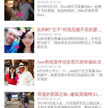
2019-09-19 15:55
2019年9月5日，Dora和亿万富豪Mike一起携
手飞往美国。短短时间内，Mike开着车带
Dora...
比利时“王子”对我无微不至的爱（爱无界刘女士的海外生活）
2019-06-01 18:18
24岁在爱无界嫁出比利时的刘女士，今年已
经29岁了，现在和丈夫在比利时过上了幸福
的生活。
Jane和优质伴侣在荷兰的幸福生活
2019-07-04 11:56
6月28号上午11：11，Jane到了亿万富豪Alec
的家中，给爱无界分享自己此刻的心情：“很
大很舒...
浪漫的美国之旅--邂逅英国绅士(文姐与Kent的见面动态）
2016-02-26 11:01
2015年9月底入会，10月国庆节后上线以来，
文姐非常配合情感教练的指导，教练没有让