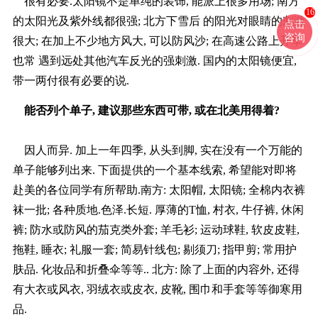
很有必要.太阳镜不是单纯的装饰, 能派上很多用场; 南方
16
的太阳光及紫外线都很强; 北方下雪后 的阳光对眼睛的刺激
点击
咨询
很大; 在加上不少地方风大, 可以防风沙; 在高速公路上开车
也常 遇到远处其他汽车反光的强刺激. 国内的太阳镜便宜,
带一两付很有必要的说.
能否列个单子, 建议那些东西可带, 或在北美用得着?
因人而异. 加上一年四季, 从头到脚, 实在没有一个万能的
单子能够列出来. 下面提供的一个基本线索, 希望能对即将
赴美的各位同学有所帮助.南方: 太阳帽, 太阳镜; 全棉内衣裤
袜一批; 各种质地.色泽.长短. 厚薄的T恤, 村衣, 牛仔裤, 休闲
裤; 防水或防风的茄克类外套; 羊毛衫; 运动球鞋, 软皮皮鞋,
拖鞋, 睡衣; 礼服一套; 简易针线包; 剔须刀; 指甲剪; 常用护
肤品. 化妆品和折叠伞等等.. 北方: 除了上面的内容外, 还得
有大衣或风衣, 羽绒衣或皮衣, 皮靴, 围巾和手套等等御寒用
品.