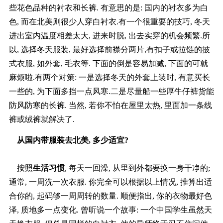
些花色品种的衬衣和长裤. 有意思的是: 国内的衬衣多为白
色, 而在北美则很少人穿白衬衣.有一个很重要的技巧, 冬天
进出室内温度相差太大, 进来时脱, 出去实穿的机会频繁.所
以, 选择冬天服装, 最好选择前襟分两片,有扣子或拉链的披
式衣服, 如外套, 毛衣等. 下面的倒是容易加减, 下面的可就
麻烦啦.有两个对策: 一是选择冬天的外套上装时, 有意买长
一些的, 为下面多挡一点风寒.二是尽量船一些厚牛仔裤货能
防风防寒的长裤. 当然, 若你不怕在屋里太热, 里面加一条线
裤或绒裤就解决了.
从国内带服装去北美, 多少适宜?
按照
生活习惯
, 每天一回澡, 从里到外都要换一身干净的;
通常, 一周洗一次衣服. 你完全可以根据以上情况, 推算出适
合你的, 起码够一周周转的数量. 顺便指出, 你的衣物最好色
泽, 质地多一点变化. 曾听说一个故事: 一个中国学生虽然天