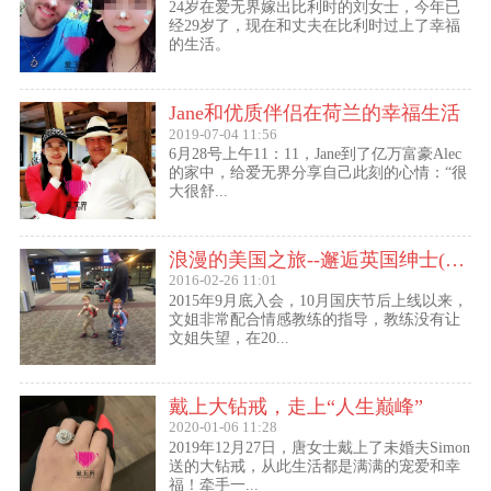
24岁在爱无界嫁出比利时的刘女士，今年已
经29岁了，现在和丈夫在比利时过上了幸福
的生活。
Jane和优质伴侣在荷兰的幸福生活
2019-07-04 11:56
6月28号上午11：11，Jane到了亿万富豪Alec
的家中，给爱无界分享自己此刻的心情：“很
大很舒...
浪漫的美国之旅--邂逅英国绅士(文姐与Kent的见面动态）
2016-02-26 11:01
2015年9月底入会，10月国庆节后上线以来，
文姐非常配合情感教练的指导，教练没有让
文姐失望，在20...
戴上大钻戒，走上“人生巅峰”
2020-01-06 11:28
2019年12月27日，唐女士戴上了未婚夫Simon
送的大钻戒，从此生活都是满满的宠爱和幸
福！牵手一...