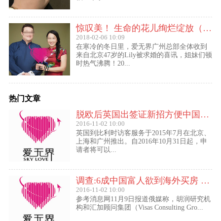
惊叹美！ 生命的花儿绚烂绽放（47岁的Lily结婚啦！）
2018-02-06 10:09
在寒冷的冬日里，爱无界广州总部全体收到
来自北京47岁的Lily被求婚的喜讯，姐妹们顿
时热气沸腾！20...
热门文章
脱欧后英国出签证新招方便中国访客进入欧盟
2016-11-02 10:00
英国到比利时访客服务于2015年7月在北京、
上海和广州推出。自2016年10月31日起，申
请者将可以...
调查:6成中国富人欲到海外买房 最想移民去美国
2016-11-02 10:00
参考消息网11月9日报道俄媒称，胡润研究机
构和汇加顾问集团（Visas Consulting Gro...