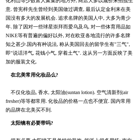
化利山等少数富人聚集的地方外, 商店大多以减价来招揽生
意. 曾宪梓先生曾经到美国做过调查, 最后认定金利来在美
国没有多大的发展机会. 追求名牌的美国人中, 大多为青少
年. 除了因对一些球星崇拜而爱乌及乌, 对一些体育用品如
NIKE等有普遍的偏好以外, 对在欧亚各地流行的许多名牌
知之甚少.国内有种说法, 称从美国回去的留学生有"三气",
即"说话洋气, 花钱小气, 穿着土气". 这从另一方面反映了美
加的服装文化.
在北美常用化妆品么?
不仅化妆品, 香水, 太阳油(suntan lotion). 空气清新剂(air
fresher)等等都常用. 化妆品的价格一点也不便宜. 国内常用
的品牌在北美买不到.
太阳镜有必要带吗?