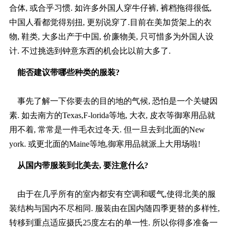
合体, 或合乎习惯. 如许多外国人穿牛仔裤, 裤档拖得很低,
中国人看都觉得别扭, 更别说穿了.目前在美加货架上的衣
物, 鞋类, 大多出产于中国, 价廉物美, 只可惜多为外国人设
计. 不过挑选到钟意东西的机会比以前大多了.
能否建议带哪些种类的服装?
事先了解一下你要去的目的地的气候, 恐怕是一个关键因
素. 如去南方的Texas,F-lorida等地, 大衣, 皮衣等御寒用品就
用不着, 常常是一件毛衣过冬天. 但一旦去到北面的New
york. 或更北面的Maine等地,御寒用品就派上大用场啦!
从国内带服装到北美去, 要注意什么?
由于在几乎所有的室内都安有空调和暖气,使得北美的服
装结构与国内不尽相同. 服装由在国内随四季更替的多样性,
转移到重点适应摄氏25度左右的单一性. 所以你得多准备一