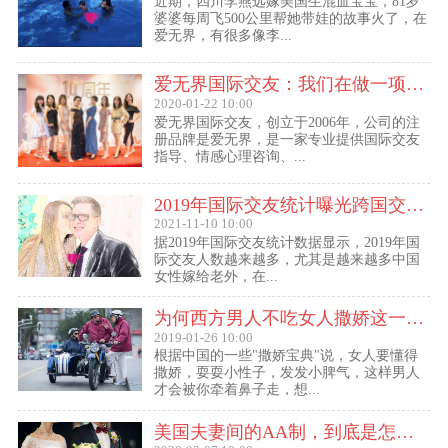
近期，四川李燕远嫁美国生混血宝宝，81岁
婆婆每周飞500公里帮她带娃的故事火了，在
爱无界，有很多像李...
爱无界国际交友：我们在做一项关于女人幸福的事业
2020-01-22 10:00
爱无界国际交友，创立于2006年，公司的注
册品牌是爱无界，是一家专业提供国际交友
指导、情感心理咨询、...
2019年国际交友统计曝光跨国交友惊人内幕：女性嫁给老外比男士娶外国老婆数量更多
2021-11-10 10:00
据2019年国际交友统计数据显示，2019年国
际交友人数越来越多，尤其是越来越多中国
女性嫁给老外，在...
为何西方男人不吃女人撒娇这一套？
2019-01-26 10:00
根据中国的一些"撒娇宝典"说，女人要懂得
撒娇，耍耍小性子，发发小脾气，这样男人
才会被你牵着鼻子走，想...
美国夫妻间的AA制，到底是怎么回事？