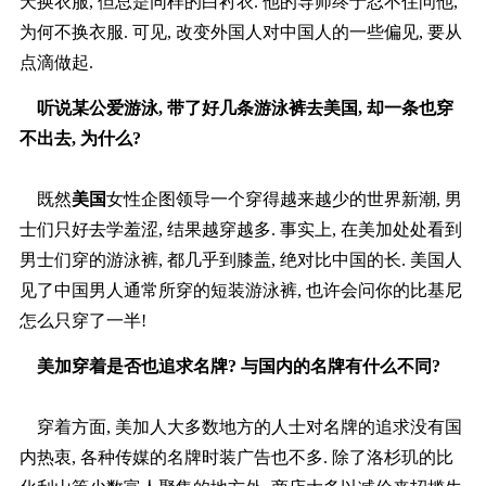
天换衣服, 但总是同样的白衬衣. 他的导师终于忍不住问他,
为何不换衣服. 可见, 改变外国人对中国人的一些偏见, 要从
点滴做起.
听说某公爱游泳, 带了好几条游泳裤去美国, 却一条也穿
不出去, 为什么?
既然
美国
女性企图领导一个穿得越来越少的世界新潮, 男
士们只好去学羞涩, 结果越穿越多. 事实上, 在美加处处看到
男士们穿的游泳裤, 都几乎到膝盖, 绝对比中国的长. 美国人
见了中国男人通常所穿的短装游泳裤, 也许会问你的比基尼
怎么只穿了一半!
美加穿着是否也追求名牌? 与国内的名牌有什么不同?
穿着方面, 美加人大多数地方的人士对名牌的追求没有国
内热衷, 各种传媒的名牌时装广告也不多. 除了洛杉玑的比