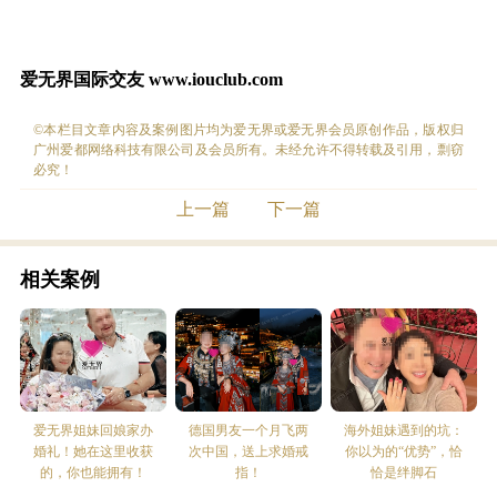
爱无界国际交友
www.iouclub.com
©本栏目文章内容及案例图片均为爱无界或爱无界会员原创作品，版权归
广州爱都网络科技有限公司及会员所有。未经允许不得转载及引用，剽窃
必究！
上一篇
下一篇
相关案例
爱无界姐妹回娘家办
德国男友一个月飞两
海外姐妹遇到的坑：
婚礼！她在这里收获
次中国，送上求婚戒
你以为的“优势”，恰
的，你也能拥有！
指！
恰是绊脚石