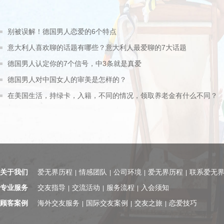
别被误解！德国男人恋爱的6个特点
意大利人喜欢聊的话题有哪些？意大利人最爱聊的7大话题
德国男人认定你的7个信号，中3条就是真爱
德国男人对中国女人的审美是怎样的？
在美国生活，持绿卡，入籍，不同的情况，领取养老金有什么不同？
关于我们
爱无界历程
情感团队
公司环境
爱无界历程
联系爱无
|
|
|
|
专业服务
交友指导
交流活动
服务流程
入会须知
|
|
|
顾客案例
海外交友服务
国际交友案例
交友之旅
恋爱技巧
|
|
|