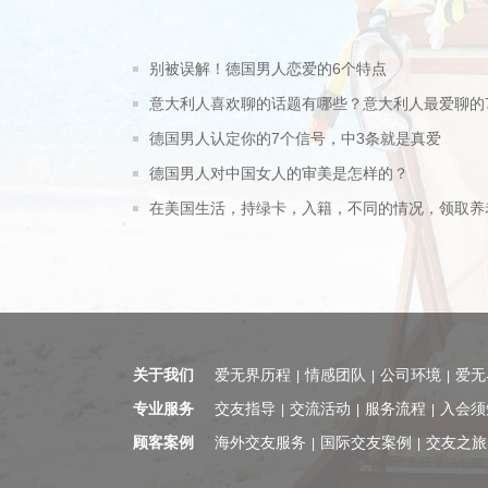
别被误解！德国男人恋爱的6个特点
意大利人喜欢聊的话题有哪些？意大利人最爱聊的
德国男人认定你的7个信号，中3条就是真爱
德国男人对中国女人的审美是怎样的？
在美国生活，持绿卡，入籍，不同的情况，领取养
关于我们
爱无界历程
情感团队
公司环境
爱无
|
|
|
专业服务
交友指导
交流活动
服务流程
入会须
|
|
|
顾客案例
海外交友服务
国际交友案例
交友之旅
|
|