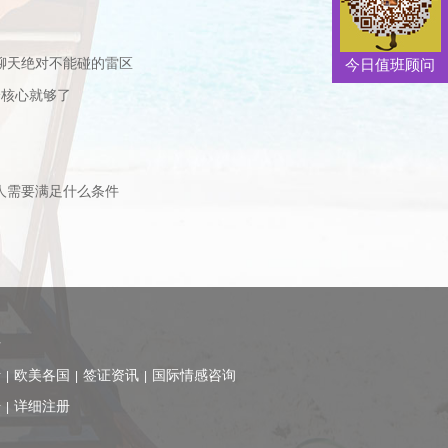
聊天绝对不能碰的雷区
今日值班顾问
个核心就够了
人需要满足什么条件
士
活
欧美各国
签证资讯
国际情感咨询
|
|
|
册
详细注册
|