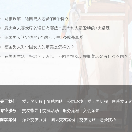
别被误解！德国男人恋爱的6个特点
意大利人喜欢聊的话题有哪些？意大利人最爱聊的7大话题
德国男人认定你的7个信号，中3条就是真爱
德国男人对中国女人的审美是怎样的？
在美国生活，持绿卡，入籍，不同的情况，领取养老金有什么不同？
关于我们
爱无界历程
情感团队
公司环境
爱无界历程
联系爱无
|
|
|
|
专业服务
交友指导
交流活动
服务流程
入会须知
|
|
|
顾客案例
海外交友服务
国际交友案例
交友之旅
恋爱技巧
|
|
|