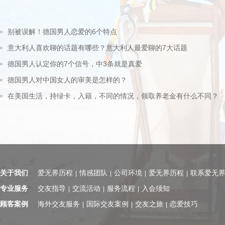
别被误解！德国男人恋爱的6个特点
意大利人喜欢聊的话题有哪些？意大利人最爱聊的7大话题
德国男人认定你的7个信号，中3条就是真爱
德国男人对中国女人的审美是怎样的？
在美国生活，持绿卡，入籍，不同的情况，领取养老金有什么不同？
关于我们
爱无界历程
情感团队
公司环境
爱无界历程
联系爱无
|
|
|
|
专业服务
交友指导
交流活动
服务流程
入会须知
|
|
|
顾客案例
海外交友服务
国际交友案例
交友之旅
恋爱技巧
|
|
|