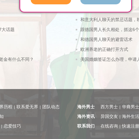
和意大利人聊天的禁忌话题，
7大话题
跟德国男人长久相处，抓这6
和德国男人聊天的避雷话术
欧洲养老的正确打开方式
老金有什么不同？
美国婚姻签证怎么办理，申请
界历程
联系爱无界
团队动态
海外男士
西方男士
华裔男
|
|
|
知
海外资讯
异国交友
海外生
|
恋爱技巧
联系我们
在线咨询
快速注
|
|