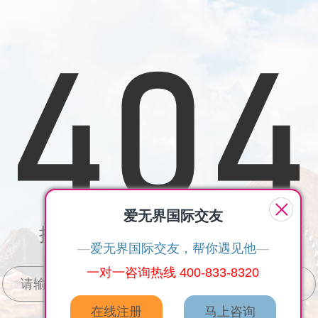
爱无界国际交友
抱歉，您要访问的页面不见了
—
爱无界国际交友，帮你遇见他
—
一对一咨询热线 400-833-8320
在线注册
马上咨询