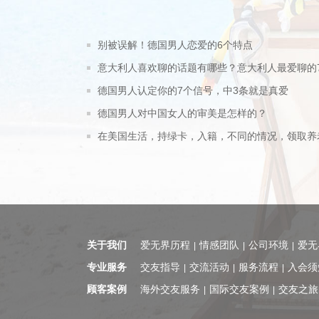
别被误解！德国男人恋爱的6个特点
意大利人喜欢聊的话题有哪些？意大利人最爱聊的
德国男人认定你的7个信号，中3条就是真爱
德国男人对中国女人的审美是怎样的？
在美国生活，持绿卡，入籍，不同的情况，领取养
关于我们
爱无界历程
情感团队
公司环境
爱无
|
|
|
专业服务
交友指导
交流活动
服务流程
入会须
|
|
|
顾客案例
海外交友服务
国际交友案例
交友之旅
|
|