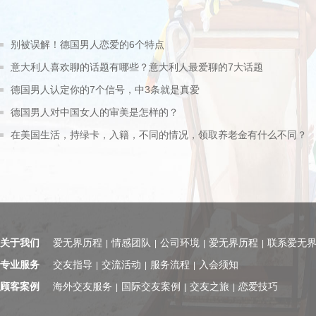
别被误解！德国男人恋爱的6个特点
意大利人喜欢聊的话题有哪些？意大利人最爱聊的7大话题
德国男人认定你的7个信号，中3条就是真爱
德国男人对中国女人的审美是怎样的？
在美国生活，持绿卡，入籍，不同的情况，领取养老金有什么不同？
关于我们
爱无界历程
情感团队
公司环境
爱无界历程
联系爱无
|
|
|
|
专业服务
交友指导
交流活动
服务流程
入会须知
|
|
|
顾客案例
海外交友服务
国际交友案例
交友之旅
恋爱技巧
|
|
|