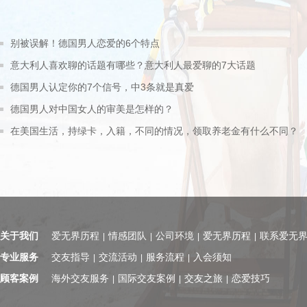
别被误解！德国男人恋爱的6个特点
意大利人喜欢聊的话题有哪些？意大利人最爱聊的7大话题
德国男人认定你的7个信号，中3条就是真爱
德国男人对中国女人的审美是怎样的？
在美国生活，持绿卡，入籍，不同的情况，领取养老金有什么不同？
关于我们
爱无界历程
情感团队
公司环境
爱无界历程
联系爱无
|
|
|
|
专业服务
交友指导
交流活动
服务流程
入会须知
|
|
|
顾客案例
海外交友服务
国际交友案例
交友之旅
恋爱技巧
|
|
|