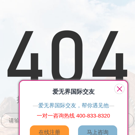
爱无界国际交友
抱歉，您要访问的页面不见了
—
爱无界国际交友，帮你遇见他
—
一对一咨询热线 400-833-8320
在线注册
马上咨询