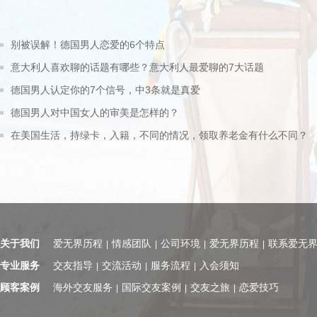
别被误解！德国男人恋爱的6个特点
意大利人喜欢聊的话题有哪些？意大利人最爱聊的7大话题
德国男人认定你的7个信号，中3条就是真爱
德国男人对中国女人的审美是怎样的？
在美国生活，持绿卡，入籍，不同的情况，领取养老金有什么不同？
关于我们
爱无界历程
情感团队
公司环境
爱无界历程
联系爱无
|
|
|
|
专业服务
交友指导
交流活动
服务流程
入会须知
|
|
|
顾客案例
海外交友服务
国际交友案例
交友之旅
恋爱技巧
|
|
|