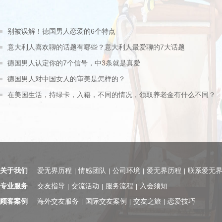
别被误解！德国男人恋爱的6个特点
意大利人喜欢聊的话题有哪些？意大利人最爱聊的7大话题
德国男人认定你的7个信号，中3条就是真爱
德国男人对中国女人的审美是怎样的？
在美国生活，持绿卡，入籍，不同的情况，领取养老金有什么不同？
关于我们
爱无界历程
情感团队
公司环境
爱无界历程
联系爱无
|
|
|
|
专业服务
交友指导
交流活动
服务流程
入会须知
|
|
|
顾客案例
海外交友服务
国际交友案例
交友之旅
恋爱技巧
|
|
|