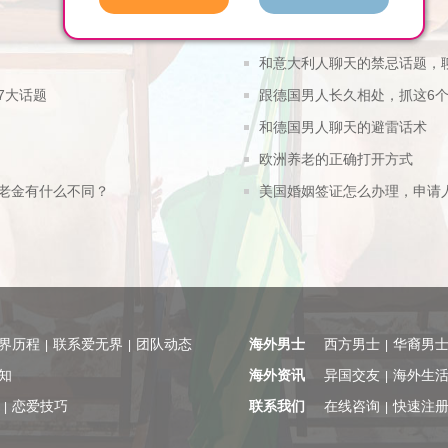
和意大利人聊天的禁忌话题，
7大话题
跟德国男人长久相处，抓这6
和德国男人聊天的避雷话术
欧洲养老的正确打开方式
老金有什么不同？
美国婚姻签证怎么办理，申请
界历程
联系爱无界
团队动态
海外男士
西方男士
华裔男
|
|
|
知
海外资讯
异国交友
海外生
|
恋爱技巧
联系我们
在线咨询
快速注
|
|