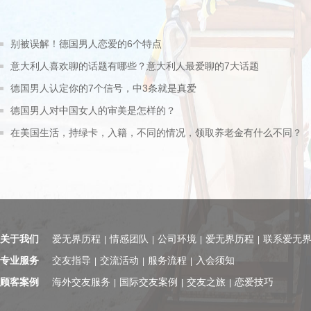
别被误解！德国男人恋爱的6个特点
意大利人喜欢聊的话题有哪些？意大利人最爱聊的7大话题
德国男人认定你的7个信号，中3条就是真爱
德国男人对中国女人的审美是怎样的？
在美国生活，持绿卡，入籍，不同的情况，领取养老金有什么不同？
关于我们
爱无界历程
情感团队
公司环境
爱无界历程
联系爱无
|
|
|
|
专业服务
交友指导
交流活动
服务流程
入会须知
|
|
|
顾客案例
海外交友服务
国际交友案例
交友之旅
恋爱技巧
|
|
|