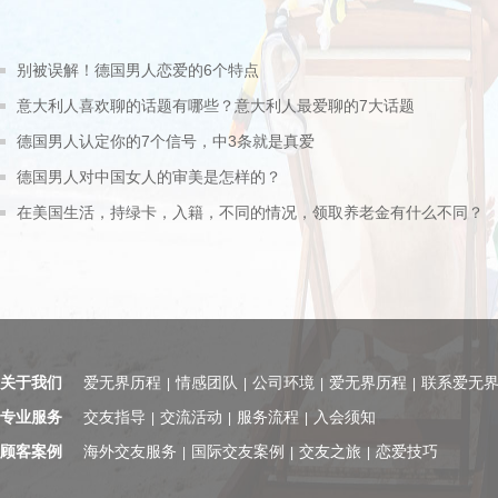
别被误解！德国男人恋爱的6个特点
意大利人喜欢聊的话题有哪些？意大利人最爱聊的7大话题
德国男人认定你的7个信号，中3条就是真爱
德国男人对中国女人的审美是怎样的？
在美国生活，持绿卡，入籍，不同的情况，领取养老金有什么不同？
关于我们
爱无界历程
情感团队
公司环境
爱无界历程
联系爱无
|
|
|
|
专业服务
交友指导
交流活动
服务流程
入会须知
|
|
|
顾客案例
海外交友服务
国际交友案例
交友之旅
恋爱技巧
|
|
|