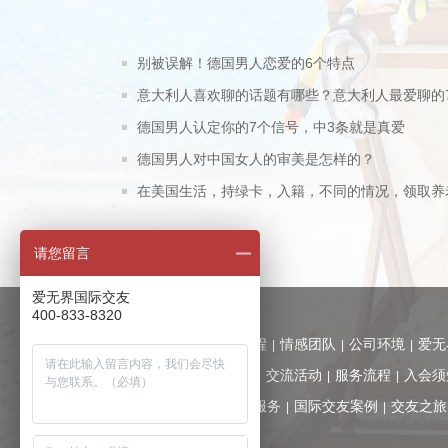
别被误解！德国男人恋爱的6个特点
意大利人喜欢聊的话题有哪些？意大利人最爱聊的
德国男人认定你的7个信号，中3条就是真爱
德国男人对中国女人的审美是怎样的？
在美国生活，持绿卡，入籍，不同的情况，领取养
请您留言
爱无界国际交友
400-833-8320
关于我们
爱无界历程
情感团队
公司环境
爱无
|
|
|
专业服务
交友指导
交流活动
服务流程
入会须
|
|
|
顾客案例
海外交友服务
国际交友案例
交友之旅
|
|