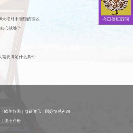
聊天绝对不能碰的雷区
今日值班顾问
个核心就够了
人需要满足什么条件
士
活
欧美各国
签证资讯
国际情感咨询
|
|
|
册
详细注册
|