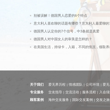
别被误解！德国男人恋爱的6个特点
意大利人喜欢聊的话题有哪些？意大利人最爱聊的
德国男人认定你的7个信号，中3条就是真爱
德国男人对中国女人的审美是怎样的？
在美国生活，持绿卡，入籍，不同的情况，领取养
关于我们
爱无界历程
情感团队
公司环境
爱无
|
|
|
专业服务
交友指导
交流活动
服务流程
入会须
|
|
|
顾客案例
海外交友服务
国际交友案例
交友之旅
|
|