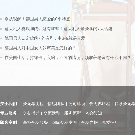
别被误解！德国男人恋爱的6个特点
意大利人喜欢聊的话题有哪些？意大利人最爱聊的7大话题
德国男人认定你的7个信号，中3条就是真爱
德国男人对中国女人的审美是怎样的？
在美国生活，持绿卡，入籍，不同的情况，领取养老金有什么不同？
关于我们
爱无界历程
情感团队
公司环境
爱无界历程
联系爱无
|
|
|
|
专业服务
交友指导
交流活动
服务流程
入会须知
|
|
|
顾客案例
海外交友服务
国际交友案例
交友之旅
恋爱技巧
|
|
|