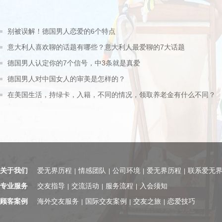
别被误解！德国男人恋爱的6个特点
意大利人喜欢聊的话题有哪些？意大利人最爱聊的7大话题
德国男人认定你的7个信号，中3条就是真爱
德国男人对中国女人的审美是怎样的？
在美国生活，持绿卡，入籍，不同的情况，领取养老金有什么不同？
关于我们
爱无界历程
情感团队
公司环境
爱无界历程
联系爱无
|
|
|
|
专业服务
交友指导
交流活动
服务流程
入会须知
|
|
|
顾客案例
海外交友服务
国际交友案例
交友之旅
恋爱技巧
|
|
|