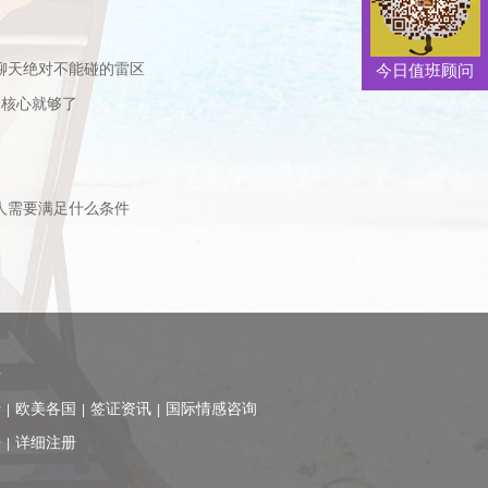
聊天绝对不能碰的雷区
今日值班顾问
个核心就够了
人需要满足什么条件
士
活
欧美各国
签证资讯
国际情感咨询
|
|
|
册
详细注册
|