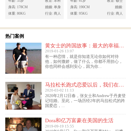
年龄: 33岁
教育: 本科
年龄: 61岁
教育: 硕士
身高: 178CM
婚姻: 单身
身高: 190CM
婚姻:
体重: 80KG
行业: 商人
体重: 95KG
行业: 商人
热门案例
黄女士的跨国故事：最大的幸福便是有一个白马王子一直默默等着自己
2019-01-26 13:07
有一种恋情，就是你知道无论你如何对待
他，如何撒娇，做了什么，你都不用担心，
你也同样会感到安心，因为你...
马拉松长跑式恋爱以后，我们在丹麦登记结婚了
2020-03-02 11:13
2020年2月12日春，张女士和Andrew于丹麦登
记结婚。至此，一场历经2年的马拉松式的跨
国爱恋，...
Dora和亿万富豪在美国的生活
2019-09-19 15:55