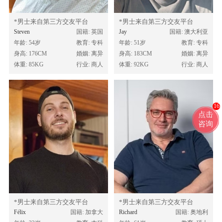
*男士来自第三方交友平台
*男士来自第三方交友平台
Steven
国籍: 英国
Jay
国籍: 澳大利亚
年龄: 54岁
教育: 专科
年龄: 51岁
教育: 专科
身高: 176CM
婚姻: 离异
身高: 183CM
婚姻: 离异
体重: 85KG
行业: 商人
体重: 92KG
行业: 商人
16
点击
咨询
*男士来自第三方交友平台
*男士来自第三方交友平台
Félix
国籍: 加拿大
Richard
国籍: 奥地利