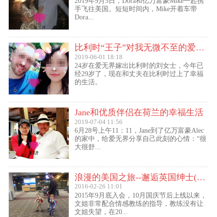
2019年9月5日，Dora和亿万富豪Mike一起携
手飞往美国。短短时间内，Mike开着车带
Dora...
比利时“王子”对我无微不至的爱（爱无界刘女士的海外生活）
2019-06-01 18:18
24岁在爱无界嫁出比利时的刘女士，今年已
经29岁了，现在和丈夫在比利时过上了幸福
的生活。
Jane和优质伴侣在荷兰的幸福生活
2019-07-04 11:56
6月28号上午11：11，Jane到了亿万富豪Alec
的家中，给爱无界分享自己此刻的心情：“很
大很舒...
浪漫的美国之旅--邂逅英国绅士(文姐与Kent的见面动态）
2016-02-26 11:01
2015年9月底入会，10月国庆节后上线以来，
文姐非常配合情感教练的指导，教练没有让
文姐失望，在20...