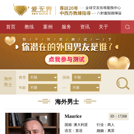
首页
教练
案例
服务
资讯
关于
教育:
国籍:
海外
男士
—
年龄:
海外男士
Maurice
ID：17268
国籍: 澳大利亚
行业：商人
语言：英语
婚姻：离异