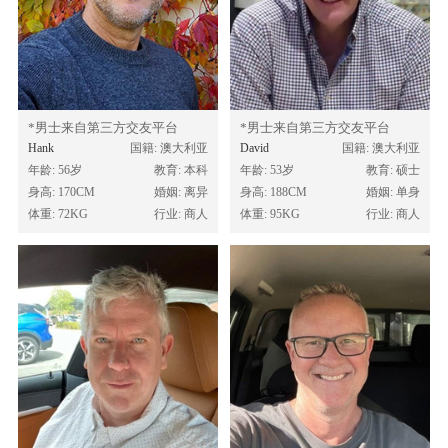
*男士来自第三方交友平台
*男士来自第三方交友平台
Hank
国籍: 澳大利亚
David
国籍: 澳大利亚
年龄: 56岁
教育: 本科
年龄: 53岁
教育: 硕士
身高: 170CM
婚姻: 离异
身高: 188CM
婚姻: 单身
体重: 72KG
行业: 商人
体重: 95KG
行业: 商人