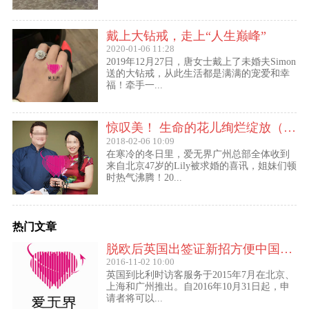
戴上大钻戒，走上“人生巅峰”
2020-01-06 11:28
2019年12月27日，唐女士戴上了未婚夫Simon
送的大钻戒，从此生活都是满满的宠爱和幸
福！牵手一...
惊叹美！ 生命的花儿绚烂绽放（47岁的Lily结婚啦！）
2018-02-06 10:09
在寒冷的冬日里，爱无界广州总部全体收到
来自北京47岁的Lily被求婚的喜讯，姐妹们顿
时热气沸腾！20...
热门文章
脱欧后英国出签证新招方便中国访客进入欧盟
2016-11-02 10:00
英国到比利时访客服务于2015年7月在北京、
上海和广州推出。自2016年10月31日起，申
请者将可以...