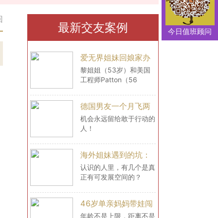
回
最新交友案例
今日值班顾问
爱无界姐妹回娘家办
婚礼！她在这里收获
黎姐姐（53岁）和美国
工程师Patton（56
的，你也能拥有！
岁），回爱无界娘家撒糖
啦！！！
德国男友一个月飞两
次中国，送上求婚戒
机会永远留给敢于行动的
人！
指！
海外姐妹遇到的坑：
你以为的“优势”，恰
认识的人里，有几个是真
正有可发展空间的？
恰是绊脚石
46岁单亲妈妈带娃闯
法国！她说：所有担
年龄不是上限，距离不是