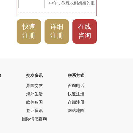
国北京，美美的婚纱照拍
中午，教练收到婧婧的报
满动态）
好了，浓浓的中国风情是
喜信息。这是一个非常励
Jim特别喜欢的！Jim与
志的、值得很多姐妹们学
Lily二人在亲戚朋友的见
习的跨国恋爱经历。从入
快速
详细
在线
证下订婚啦，但是当时缺
会到见面，再到确定结
了一个求婚仪式！Jim说
婚，共73天！三个月不
注册
注册
咨询
要给Lily完美的浪漫的求
到！是什么让婧婧在爱无
婚仪式！ 2018年2月3
界的教练服务中这么快速
日，Lily抵达加拿大的第
收获自己的爱情呢？！
一个晚上，Jim...
旅
交友资讯
联系方式
异国交友
咨询电话
海外生活
快速注册
欧美各国
详细注册
签证资讯
网站地图
国际情感咨询