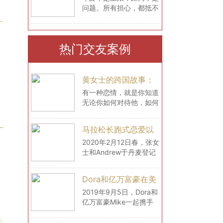
问题。所有担心，都抵不
心，都抵不过一次尝
过你真正去试一次！
试！
热门交友案例
黄女士的跨国故事：
最大的幸福便是有一
有一种恋情，就是你知道
无论你如何对待他，如何
个白马王子一直默默
撒娇，做了什么，你都不
等着自己
用担心，你也同样会感到
马拉松长跑式恋爱以
安心，因为你知道，他会
后，我们在丹麦登记
包容你的所有，毫无理由
2020年2月12日春，张女
地去宠溺你，默默在某个
士和Andrew于丹麦登记
结婚了
地方等着你。
结婚。至此，一场历经2
年的马拉松式的跨国爱
Dora和亿万富豪在美
恋，终于停下了它的脚
国的生活
步，开始步入一个全新的
2019年9月5日，Dora和
阶段——婚姻
亿万富豪Mike一起携手
飞往美国。短短时间内，
Mike开着车带Dora见识