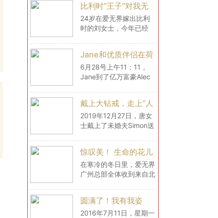
比利时“王子”对我无
了很多，还为女士购置了
微不至的爱（爱无界
很多生活用品，
24岁在爱无界嫁出比利
时的刘女士，今年已经
刘女士的海外生活）
29岁了，现在和丈夫在
比利时过上了幸福的生
Jane和优质伴侣在荷
活。
兰的幸福生活
6月28号上午11：11，
Jane到了亿万富豪Alec
的家中，给爱无界分享自
己此刻的心情：“很大很
戴上大钻戒，走上“人
舒适，气候怡人！每天都
生巅峰”
像生活在画中！”
2019年12月27日，唐女
士戴上了未婚夫Simon送
的大钻戒，从此生活都是
满满的宠爱和幸福！牵手
惊叹美！ 生命的花儿
一个浪漫的人，唐女士经
绚烂绽放（47岁的
历了很多浪漫的际遇
在寒冷的冬日里，爱无界
广州总部全体收到来自北
Lily结婚啦！）
京47岁的Lily被求婚的喜
讯，姐妹们顿时热气沸
圆满了！我有我姿
腾！2017年12月，49岁
态！（爱无界婧婧圆
的加拿大男士Jim飞到中
2016年7月11日，星期一