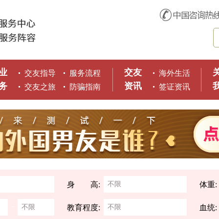
业
交友
交友指导
服务流程
海外生活
务
资讯
交友之旅
防骗指南
签证资讯
身 高:
体重
-
教育程度:
血统