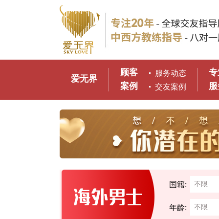
顾客
专
服务动态
爱无界
案例
服
交友案例
国籍:
年龄: