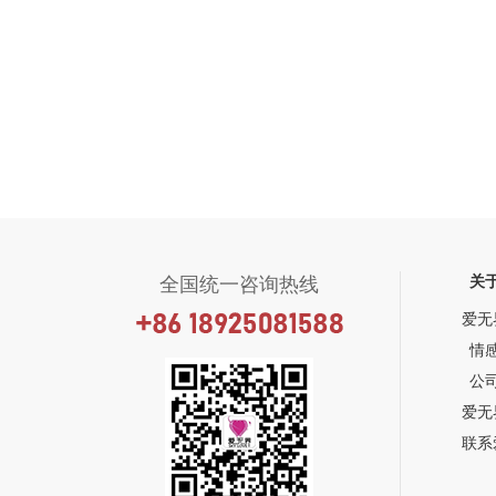
关
全国统一咨询热线
爱无
情
公
爱无
联系