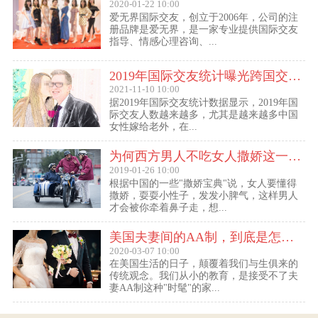
2020-01-22 10:00
爱无界国际交友，创立于2006年，公司的注
册品牌是爱无界，是一家专业提供国际交友
指导、情感心理咨询、...
2019年国际交友统计曝光跨国交友惊人内幕：女性嫁给老外比男士娶外国老婆数量更多
2021-11-10 10:00
据2019年国际交友统计数据显示，2019年国
际交友人数越来越多，尤其是越来越多中国
女性嫁给老外，在...
为何西方男人不吃女人撒娇这一套？
2019-01-26 10:00
根据中国的一些"撒娇宝典"说，女人要懂得
撒娇，耍耍小性子，发发小脾气，这样男人
才会被你牵着鼻子走，想...
美国夫妻间的AA制，到底是怎么回事？
2020-03-07 10:00
在美国生活的日子，颠覆着我们与生俱来的
传统观念。我们从小的教育，是接受不了夫
妻AA制这种"时髦"的家...