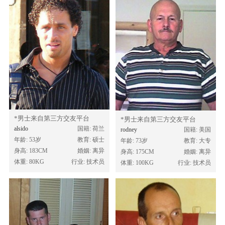
*男士来自第三方交友平台
*男士来自第三方交友平台
alsido
国籍: 荷兰
rodney
国籍: 美国
年龄: 53岁
教育: 硕士
年龄: 73岁
教育: 大专
身高: 183CM
婚姻: 离异
身高: 175CM
婚姻: 离异
体重: 80KG
行业: 技术员
体重: 100KG
行业: 技术员