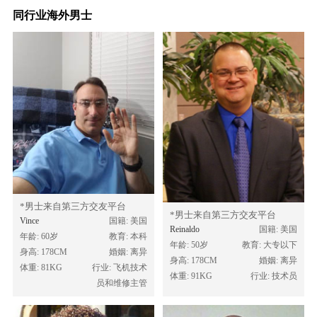
同行业海外男士
*男士来自第三方交友平台
*男士来自第三方交友平台
Vince
国籍: 美国
Reinaldo
国籍: 美国
年龄: 60岁
教育: 本科
年龄: 50岁
教育: 大专以下
身高: 178CM
婚姻: 离异
身高: 178CM
婚姻: 离异
体重: 81KG
行业: 飞机技术
体重: 91KG
行业: 技术员
员和维修主管