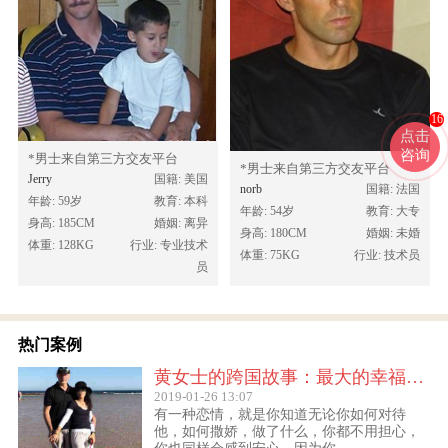
16
点击
咨询
*男士来自第三方交友平台
*男士来自第三方交友平台
Jerry
国籍: 美国
norb
国籍: 法国
年龄: 59岁
教育: 本科
年龄: 54岁
教育: 大专
身高: 185CM
婚姻: 离异
身高: 180CM
婚姻: 未婚
体重: 128KG
行业: 专业技术
体重: 75KG
行业: 技术员
员
热门案例
黄女士的跨国故事：最大的幸福便是有一个白马王子一直默默等着自己
2019-01-26 13:07
有一种恋情，就是你知道无论你如何对待
他，如何撒娇，做了什么，你都不用担心，