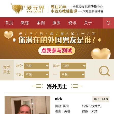
首页
教练
案例
服务
资讯
关于
教育:
国籍:
海外
男士
—
年龄:
海外男士
nick
ID：11390
国籍: 美国
行业：技术员
语言：英语
婚姻：未婚