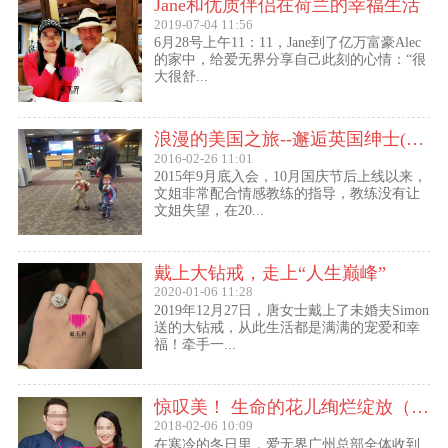
Jane和优质伴侣在荷兰的幸福生活
2019-07-04 11:56
6月28号上午11：11，Jane到了亿万富豪Alec
的家中，给爱无界分享自己此刻的心情：“很
大很舒...
浪漫的美国之旅--邂逅英国绅士(文姐与Kent的见面动态）
2016-02-26 11:01
2015年9月底入会，10月国庆节后上线以来，
文姐非常配合情感教练的指导，教练没有让
文姐失望，在20...
戴上大钻戒，走上“人生巅峰”
2020-01-06 11:28
2019年12月27日，唐女士戴上了未婚夫Simon
送的大钻戒，从此生活都是满满的宠爱和幸
福！牵手一...
惊叹美！ 生命的花儿绚烂绽放（47岁的Lily结婚啦！）
2018-02-06 10:09
在寒冷的冬日里，爱无界广州总部全体收到