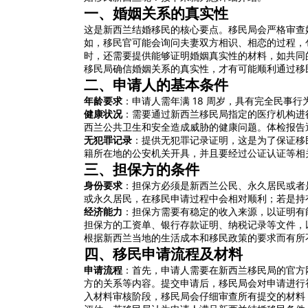
一、婚姻关系的真实性
这是新西兰结婚移民的核心要点。移民局会严格审查
如，移民官可能会询问夫妻双方相识、相恋的过程，
时，还需要提供能够证明婚姻真实性的材料，如共同
移民局确信婚姻关系的真实性，才有可能顺利通过移
二、申请人的基本条件
年龄要求
：申请人需年满 18 周岁，具有完全民事
健康状况
：需要通过新西兰移民局指定的医疗机构进
西兰公共卫生和安全造成威胁的健康问题。体检报告通
无犯罪记录
：提供无犯罪记录证明，这是为了保证移
籍所在地的公安机关开具，并且要经过公证认证等相
三、担保方的条件
身份要求
：担保方必须是新西兰公民、永久居民或者
或永久居民，在移民申请过程中会相对顺利；若是持
经济能力
：担保方需要有稳定的收入来源，以证明有
担保方的工资单、银行存款证明、纳税记录等文件，
根据新西兰当地的生活成本和移民政策的要求而有所
四、移民申请流程及材料
申请流程
：首先，申请人需要在新西兰移民局的官方
方的关系等内容。提交申请后，移民局会对申请进行
入材料审核阶段，移民局会仔细审查所有提交的材料