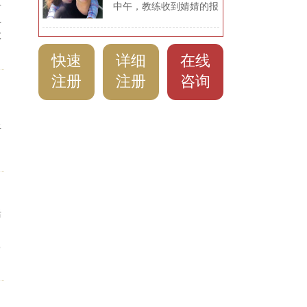
重
国北京，美美的婚纱照拍
中午，教练收到婧婧的报
满动态）
且
好了，浓浓的中国风情是
喜信息。这是一个非常励
Jim特别喜欢的！Jim与
志的、值得很多姐妹们学
效
Lily二人在亲戚朋友的见
习的跨国恋爱经历。从入
快速
详细
在线
证下订婚啦，但是当时缺
会到见面，再到确定结
了一个求婚仪式！Jim说
婚，共73天！三个月不
注册
注册
咨询
要给Lily完美的浪漫的求
到！是什么让婧婧在爱无
婚仪式！ 2018年2月3
界的教练服务中这么快速
日，Lily抵达加拿大的第
收获自己的爱情呢？！
将
一个晚上，Jim...
活
了
己