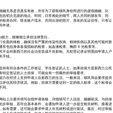
婚姻关系是否真实有效，并非为了获取移民身份而进行的虚假婚姻。比
包括初次见面的地点、时间，日常相处的细节，两人共同的朋友等。同
的租房合同、联名账户流水、共同出游的照片、亲友的见证信等。只有让
民申请。
行为能力，能够独立承担法律责任。
行全面的体检，确保没有严重的传染性疾病、精神疾病以及其他可能对新
常包括身体各项指标的检查，如血液检查、胸部 X 光检查等。
民不会对新西兰的社会治安造成不良影响。无犯罪记录证明需由申请人户
关手续。
是持有符合条件的工作签证、学生签证的人士。如果担保方是新西兰公民
有特定签证的人士担保，可能会有一些额外的审核要求。
能力在经济上支持申请人在新西兰的生活。一般来说，移民局会要求提供
以评估其经济状况。例如，担保方需要达到一定的收入标准，这个标准会
不同。
网站上注册并填写在线申请表格，详细填写个人信息、婚姻状况、与担保
初步审核，若符合基本条件，会通知申请人进一步提交相关材料。接着进
，如有需要，还可能会要求申请人补充材料或进行面试。最后，经过审核