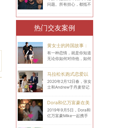
问题。所有担心，都抵不
心，都抵不过一次尝
过你真正去试一次！
试！
热门交友案例
黄女士的跨国故事：
最大的幸福便是有一
有一种恋情，就是你知道
无论你如何对待他，如何
个白马王子一直默默
撒娇，做了什么，你都不
等着自己
用担心，你也同样会感到
马拉松长跑式恋爱以
安心，因为你知道，他会
后，我们在丹麦登记
包容你的所有，毫无理由
2020年2月12日春，张女
地去宠溺你，默默在某个
士和Andrew于丹麦登记
结婚了
地方等着你。
结婚。至此，一场历经2
年的马拉松式的跨国爱
Dora和亿万富豪在美
恋，终于停下了它的脚
国的生活
步，开始步入一个全新的
2019年9月5日，Dora和
阶段——婚姻
亿万富豪Mike一起携手
飞往美国。短短时间内，
Mike开着车带Dora见识