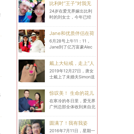
比利时“王子”对我无
了很多，还为女士购置了
微不至的爱（爱无界
很多生活用品，
24岁在爱无界嫁出比利
读
时的刘女士，今年已经
刘女士的海外生活）
29岁了，现在和丈夫在
比利时过上了幸福的生
Jane和优质伴侣在荷
活。
兰的幸福生活
6月28号上午11：11，
Jane到了亿万富豪Alec
的家中，给爱无界分享自
，
己此刻的心情：“很大很
戴上大钻戒，走上“人
舒适，气候怡人！每天都
生巅峰”
像生活在画中！”
2019年12月27日，唐女
士戴上了未婚夫Simon送
的大钻戒，从此生活都是
满满的宠爱和幸福！牵手
惊叹美！ 生命的花儿
越
一个浪漫的人，唐女士经
绚烂绽放（47岁的
历了很多浪漫的际遇
在寒冷的冬日里，爱无界
广州总部全体收到来自北
Lily结婚啦！）
京47岁的Lily被求婚的喜
讯，姐妹们顿时热气沸
圆满了！我有我姿
腾！2017年12月，49岁
态！（爱无界婧婧圆
的加拿大男士Jim飞到中
2016年7月11日，星期一