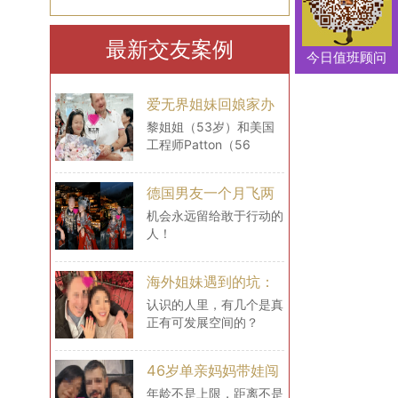
最新交友案例
今日值班顾问
爱无界姐妹回娘家办
婚礼！她在这里收获
黎姐姐（53岁）和美国
工程师Patton（56
的，你也能拥有！
岁），回爱无界娘家撒糖
啦！！！
德国男友一个月飞两
次中国，送上求婚戒
机会永远留给敢于行动的
人！
指！
海外姐妹遇到的坑：
你以为的“优势”，恰
认识的人里，有几个是真
正有可发展空间的？
恰是绊脚石
46岁单亲妈妈带娃闯
法国！她说：所有担
年龄不是上限，距离不是