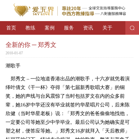
首页
教练
案例
服务
资讯
关于
全新的你 ─ 郑秀文
2010-01-07
潮歌手
郑秀文 – 一位地道香港出品的潮歌手，十六岁就凭着演
绎叶倩文《干一杯》夺得「第七届新秀歌唱大赛」的铜
奖，她的声线与台风震惊了当时包括罗文在内的众多前
辈，她16岁中学还没有毕业就签约华星唱片公司，后来陈
欣健（当时华星老板）说：「郑秀文的爸爸偷偷地找他，
一定要公司等她至少中学毕业。最后公司认为她确实是可
塑之材，便答应等她。」郑秀文16岁就拜入「天后教师」