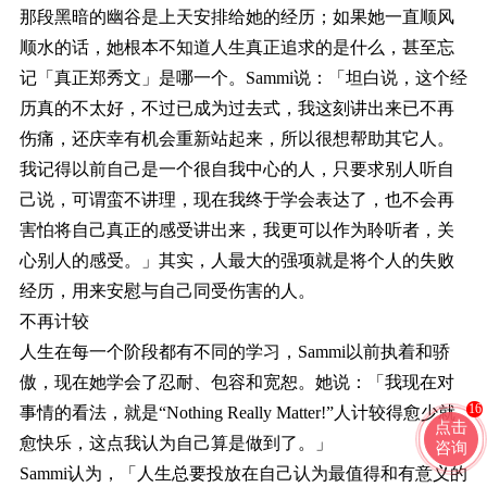
那段黑暗的幽谷是上天安排给她的经历；如果她一直顺风
顺水的话，她根本不知道人生真正追求的是什么，甚至忘
记「真正郑秀文」是哪一个。Sammi说：「坦白说，这个经
历真的不太好，不过已成为过去式，我这刻讲出来已不再
伤痛，还庆幸有机会重新站起来，所以很想帮助其它人。
我记得以前自己是一个很自我中心的人，只要求别人听自
己说，可谓蛮不讲理，现在我终于学会表达了，也不会再
害怕将自己真正的感受讲出来，我更可以作为聆听者，关
心别人的感受。」其实，人最大的强项就是将个人的失败
经历，用来安慰与自己同受伤害的人。
不再计较
人生在每一个阶段都有不同的学习，Sammi以前执着和骄
傲，现在她学会了忍耐、包容和宽恕。她说：「我现在对
16
事情的看法，就是“Nothing Really Matter!”人计较得愈少就
点击
愈快乐，这点我认为自己算是做到了。」
咨询
Sammi认为，「人生总要投放在自己认为最值得和有意义的