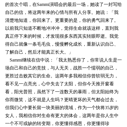
的首次个唱，在Sammi演唱会的最后一场，她读了一封写给
自己的信，将这两年来的心情与所有人分享。她说：「我
清楚地知道，你回来了。更重要的是，你的勇气回来了。
以前我只知道不断地冲冲冲，觉得生命就该这样，直到我
真正停下来的时候，才发现很多东西其实转眼即逝。我觉
得自己就像一条毛毛虫，慢慢孵化成长，重新认识自己、
了解自己，然后才能真正长大。」
Sammi继续在信中说：「我太熟悉你了，你常说人生是一
场自己和自己的竞技，与人无关，战胜一个懦弱的自己，
更胜过击败其它的生命。这两年多我相信你曾软弱无力，
看不见一点亮光，心中失去了太阳，但你今天推开窗看
看，阳光普照，虽然下了一连数天的暴雨，但太阳始终为
你而微笑，这不就是人生吗？更晴更坏的天气都会过去，
但我们心中要长留一块美丽的境域，作为一个快将35岁的
女人，我相信你对生命有更大的体会，这两年是你人生中
一个不可或缺的转变期，你更懂得感恩，你更懂得珍