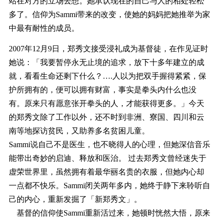
站在对方的立场去想。她承认现在的自己与人的相处轻松
多了。信仰为Sammi带来的改变，使她的妈妈把她推举为家
中最有耐性的成员。
2007年12月9日，郑秀文接受浸礼成为基督徒，在作见证时
她说：「我要暂停永无止境的追求，放下十多年建立的成
就，看看生命还剩下什么？….人以为把双手握得紧紧，保
护所拥有的，便可以拥有财富，事实是拳头内什么也没
有。原来只有愿意张开拳头的人，才能获得更多。」今天
的郑秀文除了工作以外，还不时到非洲、寮国、四川和云
南等地探访贫民，又助养多名贫困儿童。
Sammi说自己不是医生，也不晓得人的心理，但她深信音乐
能带出奇妙的启迪、释放和医治。 过去郑秀文曾经迷失于
虚荣世界里，虽然拥有着最华丽名贵的衣服，但她内心却
一点都不快乐。Sammi闭关两年多内，她终于静下来聆听自
己的内心，重新发掘了「新郑秀文」。
基督的信仰使Sammi重新活过来，她顿时恍然大悟，原来