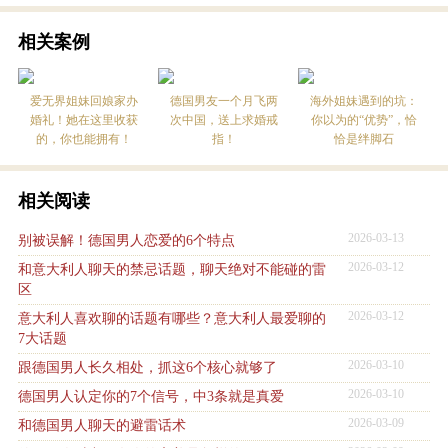
相关案例
爱无界姐妹回娘家办
德国男友一个月飞两
海外姐妹遇到的坑：
婚礼！她在这里收获
次中国，送上求婚戒
你以为的“优势”，恰
的，你也能拥有！
指！
恰是绊脚石
相关阅读
2026-03-13
别被误解！德国男人恋爱的6个特点
2026-03-12
和意大利人聊天的禁忌话题，聊天绝对不能碰的雷
区
2026-03-12
意大利人喜欢聊的话题有哪些？意大利人最爱聊的
7大话题
2026-03-10
跟德国男人长久相处，抓这6个核心就够了
2026-03-10
德国男人认定你的7个信号，中3条就是真爱
2026-03-09
和德国男人聊天的避雷话术