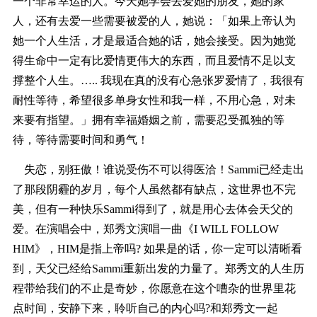
一个非常幸运的人。今天她学会去爱她的朋友，她的家
人，还有去爱一些需要被爱的人，她说：「如果上帝认为
她一个人生活，才是最适合她的话，她会接受。因为她觉
得生命中一定有比爱情更伟大的东西，而且爱情不足以支
撑整个人生。….. 我现在真的没有心急张罗爱情了，我很有
耐性等待，希望很多单身女性和我一样，不用心急，对未
来要有指望。」拥有幸福婚姻之前，需要忍受孤独的等
待，等待需要时间和勇气！
失恋，别狂傲！谁说受伤不可以得医洽！Sammi已经走出
了那段阴霾的岁月，每个人虽然都有缺点，这世界也不完
美，但有一种快乐Sammi得到了，就是用心去体会天父的
爱。在演唱会中，郑秀文演唱一曲《I WILL FOLLOW
HIM》，HIM是指上帝吗? 如果是的话，你一定可以清晰看
到，天父已经给Sammi重新出发的力量了。郑秀文的人生历
程带给我们的不止是奇妙，你愿意在这个嘈杂的世界里花
点时间，安静下来，聆听自己的内心吗?和郑秀文一起