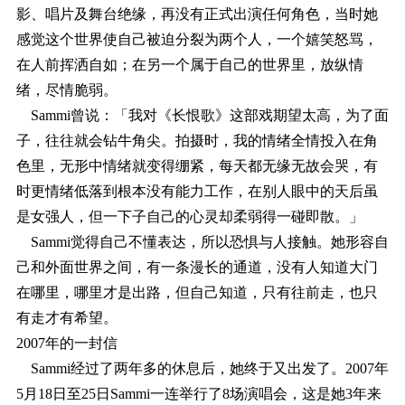
影、唱片及舞台绝缘，再没有正式出演任何角色，当时她
感觉这个世界使自己被迫分裂为两个人，一个嬉笑怒骂，
在人前挥洒自如；在另一个属于自己的世界里，放纵情
绪，尽情脆弱。
Sammi曾说：「我对《长恨歌》这部戏期望太高，为了面
子，往往就会钻牛角尖。拍摄时，我的情绪全情投入在角
色里，无形中情绪就变得绷紧，每天都无缘无故会哭，有
时更情绪低落到根本没有能力工作，在别人眼中的天后虽
是女强人，但一下子自己的心灵却柔弱得一碰即散。」
Sammi觉得自己不懂表达，所以恐惧与人接触。她形容自
己和外面世界之间，有一条漫长的通道，没有人知道大门
在哪里，哪里才是出路，但自己知道，只有往前走，也只
有走才有希望。
2007年的一封信
Sammi经过了两年多的休息后，她终于又出发了。2007年
5月18日至25日Sammi一连举行了8场演唱会，这是她3年来