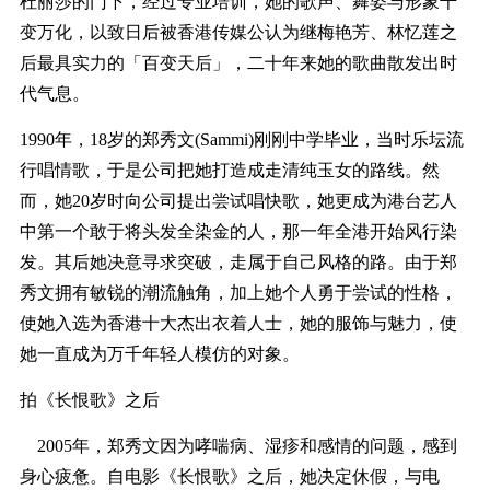
杜丽莎的门下，经过专业培训，她的歌声、舞姿与形象千
变万化，以致日后被香港传媒公认为继梅艳芳、林忆莲之
后最具实力的「百变天后」，二十年来她的歌曲散发出时
代气息。
1990年，18岁的郑秀文(Sammi)刚刚中学毕业，当时乐坛流
行唱情歌，于是公司把她打造成走清纯玉女的路线。然
而，她20岁时向公司提出尝试唱快歌，她更成为港台艺人
中第一个敢于将头发全染金的人，那一年全港开始风行染
发。其后她决意寻求突破，走属于自己风格的路。由于郑
秀文拥有敏锐的潮流触角，加上她个人勇于尝试的性格，
使她入选为香港十大杰出衣着人士，她的服饰与魅力，使
她一直成为万千年轻人模仿的对象。
拍《长恨歌》之后
2005年，郑秀文因为哮喘病、湿疹和感情的问题，感到
身心疲惫。自电影《长恨歌》之后，她决定休假，与电