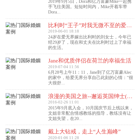
2019年9月5日，Dora和亿万富豪Mike一起携
手飞往美国。短短时间内，Mike开着车带
Dora...
比利时“王子”对我无微不至的爱（爱无界刘女士的海外生活）
2019-06-01 18:18
24岁在爱无界嫁出比利时的刘女士，今年已
经29岁了，现在和丈夫在比利时过上了幸福
的生活。
Jane和优质伴侣在荷兰的幸福生活
2019-07-04 11:56
6月28号上午11：11，Jane到了亿万富豪Alec
的家中，给爱无界分享自己此刻的心情：“很
大很舒...
浪漫的美国之旅--邂逅英国绅士(文姐与Kent的见面动态）
2016-02-26 11:01
2015年9月底入会，10月国庆节后上线以来，
文姐非常配合情感教练的指导，教练没有让
文姐失望，在20...
戴上大钻戒，走上“人生巅峰”
2020-01-06 11:28