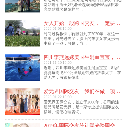
网站哪个牌子好?如何选择婚恋网站品牌?婚
恋网站排名是怎样的...
女人开始一段跨国交友，一定要问自己这几个问题
2020-01-03 10:00
时间过得很快，转眼就到了2020年，在这一
年里，时光过去了，脸上的皱纹又在无形当
中多了一些，可是，当...
四川李燕远嫁美国生混血宝宝，这些跨国交友的真实故事可能你还没听过！
2021-11-10 10:00
近期，四川李燕远嫁美国生混血宝宝，81岁
婆婆每周飞500公里帮她带娃的故事火了，在
爱无界，有很多像李...
爱无界国际交友：我们在做一项关于女人幸福的事业
2020-01-22 10:00
爱无界国际交友，创立于2006年，公司的注
册品牌是爱无界，是一家专业提供国际交友
指导、情感心理咨询、...
2019年国际交友统计曝光跨国交友惊人内幕：女性嫁给老外比男士娶外国老婆数量更多