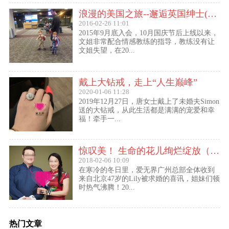
浪漫的美国之旅--邂逅英国绅士(文姐与Kent的见面动态）
2016-02-26 11:01
2015年9月底入会，10月国庆节后上线以来，
文姐非常配合情感教练的指导，教练没有让
文姐失望，在20...
戴上大钻戒，走上“人生巅峰”
2020-01-06 11:28
2019年12月27日，唐女士戴上了未婚夫Simon
送的大钻戒，从此生活都是满满的宠爱和幸
福！牵手一...
惊叹美！ 生命的花儿绚烂绽放（47岁的Lily结婚啦！）
2018-02-06 10:09
在寒冷的冬日里，爱无界广州总部全体收到
来自北京47岁的Lily被求婚的喜讯，姐妹们顿
时热气沸腾！20...
热门文章