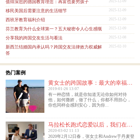
2025-12-09
值得深思的德国教育理念：再富也要穷孩子
2025-12-09
移民美国后需要注意的生活细节
2025-12-09
西班牙教育福利介绍
2025-12-09
芬兰教育为什么全球第一？五大秘密令人心生感慨
2025-12-08
分享我的跨国交友生活与看法
2025-02-10
新西兰结婚国内承认吗？跨国交友法律效力权威解
答
热门案例
黄女士的跨国故事：最大的幸福便是有一个白马王子一直默默等着自己
2019-01-26 13:07
有一种恋情，就是你知道无论你如何对待
他，如何撒娇，做了什么，你都不用担心，
你也同样会感到安心，因为你...
马拉松长跑式恋爱以后，我们在丹麦登记结婚了
2020-03-02 11:13
2020年2月12日春，张女士和Andrew于丹麦登