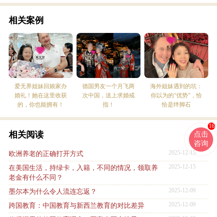
相关案例
爱无界姐妹回娘家办
德国男友一个月飞两
海外姐妹遇到的坑：
婚礼！她在这里收获
次中国，送上求婚戒
你以为的“优势”，恰
的，你也能拥有！
指！
恰是绊脚石
16
相关阅读
点击
咨询
2025-12-15
欧洲养老的正确打开方式
2025-12-15
在美国生活，持绿卡，入籍，不同的情况，领取养
老金有什么不同？
2025-12-09
墨尔本为什么令人流连忘返？
2025-12-09
跨国教育：中国教育与新西兰教育的对比差异