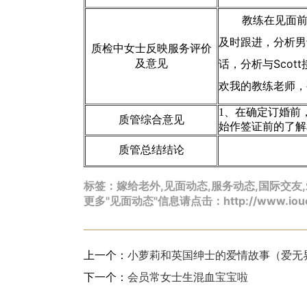
教练在见面
及时跟进，分析男
质检中女士反映服务评价
及意见
话，分析与Sco
欢我的教练老师
1、在确定订婚前，
质管综合意见
始作签证前的了解
质管总结结论
标签：嫁给老外,见面动态,服务动态,
国际交友
更多"见面动态"信息请点击：
http://www.iouc
上一个：
小萝莉和英国绅士的爱情故事（爱无界K
下一个：
会员常女士生混血宝宝啦