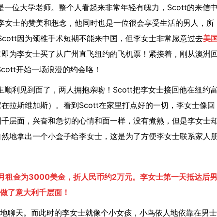
是一位大学老师。整个人看起来非常年轻有魄力，Scott的来信
李女士的赞美和想念，他同时也是一位很会享受生活的男人，所
cott因为颈椎手术短期不能来中国，但李女士非常愿意过去
美
他立即为李女士买了从广州直飞纽约的飞机票！紧接着，刚从澳洲
cott开始一场浪漫的约会咯！
主顺利见到面了，两人拥抱亲吻！Scott把李女士接回他在纽约
家在拉斯维加斯）。看到Scott在家里打点好的一切，李女士像回
大利千层面，兴奋和急切的心情和面一样，没有煮熟，但是李女士
很自然地拿出一个小盒子给李女士，这是为了方便李女士联系家人
每月租金为3000美金，折人民币约2万元。李女士第一天抵达后
做了意大利千层面！
地聊天。而此时的李女士就像个小女孩，小鸟依人地依靠在男士