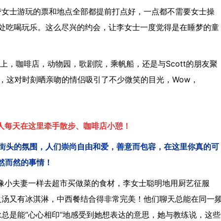
要带女士游玩的票和地点全部都提前打点好，一点都不需要女士操
她到处吃喝玩乐。这么尽兴的约会，让李女士一度觉得是在睡梦的童
，咖啡店，动物园，歌剧院，乘帆船，还是与Scott的朋友聚
街头，这对时刻晒亲吻的情侣吸引了不少微笑的目光，Wow，
人每天在这里牵手散步、咖啡店小憩！
街头的氛围，人们崇尚自由和爱，善意而包容，在这里你真的可
然而然的事情！
会像小夫妻一样去超市买做菜的食材，李女士聪明地用厨艺征服
老火汤又有冰淇淋，中西餐结合得非常完美！他们聊天总能在同一
tt总是能“心心相印“地感受到她想表达的意思，她与教练说，这些