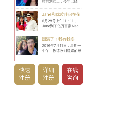
时的刘女士，今年已经
刘女士的海外生活）
29岁了，现在和丈夫在
比利时过上了幸福的生
Jane和优质伴侣在荷
活。
兰的幸福生活
6月28号上午11：11，
Jane到了亿万富豪Alec
的家中，给爱无界分享自
己此刻的心情：“很大很
圆满了！我有我姿
舒适，气候怡人！每天都
态！（爱无界婧婧圆
2016年7月11日，星期一
像生活在画中！”
中午，教练收到婧婧的报
满动态）
喜信息。这是一个非常励
志的、值得很多姐妹们学
习的跨国恋爱经历。从入
了
快速
详细
在线
会到见面，再到确定结
婚，共73天！三个月不
注册
注册
咨询
到！是什么让婧婧在爱无
界的教练服务中这么快速
收获自己的爱情呢？！