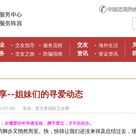
业
交友
交友指导
服务流程
海外生活
务
资讯
交友之旅
防骗指南
签证资讯
享--姐妹们的寻爱动态
01-06
来源：爱无界国际交友网
是：
在懂爱的年华遇见他，携手度过，才不枉此生。
6年的脚步又悄然而至。快，快得让我们还没来得及总结过去，