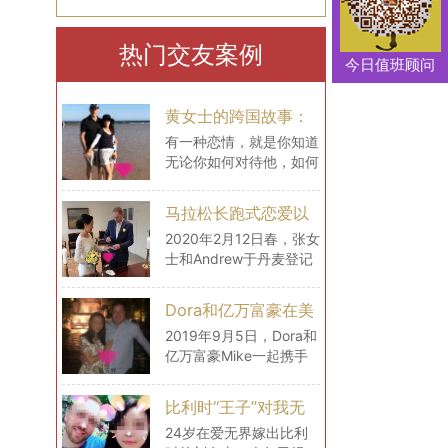
热门交友案例
今日值班顾问
黄女士的跨国故事：
最大的幸福便是有一
有一种恋情，就是你知道
无论你如何对待他，如何
个白马王子一直默默
撒娇，做了什么，你都不
等着自己
用担心，你也同样会感到
马拉松长跑式恋爱以
安心，因为你知道，他会
后，我们在丹麦登记
2020年2月12日春，张女
包容你的所有，毫无理由
士和Andrew于丹麦登记
结婚了
地去宠溺你，默默在某个
结婚。至此，一场历经2
地方等着你。
年的马拉松式的跨国爱
Dora和亿万富豪在美
恋，终于停下了它的脚
国的生活
2019年9月5日，Dora和
步，开始步入一个全新的
亿万富豪Mike一起携手
阶段——婚姻
飞往美国。短短时间内，
Mike开着车带Dora见识
比利时“王子”对我无
了很多，还为女士购置了
微不至的爱（爱无界
24岁在爱无界嫁出比利
很多生活用品，