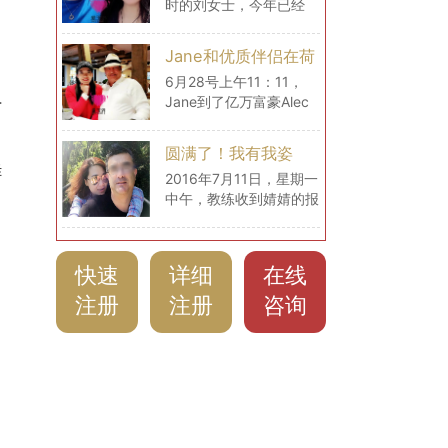
时的刘女士，今年已经
刘女士的海外生活）
29岁了，现在和丈夫在
比利时过上了幸福的生
Jane和优质伴侣在荷
活。
兰的幸福生活
6月28号上午11：11，
Jane到了亿万富豪Alec
广
的家中，给爱无界分享自
己此刻的心情：“很大很
圆满了！我有我姿
舒适，气候怡人！每天都
鲜
态！（爱无界婧婧圆
2016年7月11日，星期一
像生活在画中！”
中午，教练收到婧婧的报
满动态）
喜信息。这是一个非常励
志的、值得很多姐妹们学
习的跨国恋爱经历。从入
快速
详细
在线
会到见面，再到确定结
婚，共73天！三个月不
注册
注册
咨询
到！是什么让婧婧在爱无
界的教练服务中这么快速
收获自己的爱情呢？！