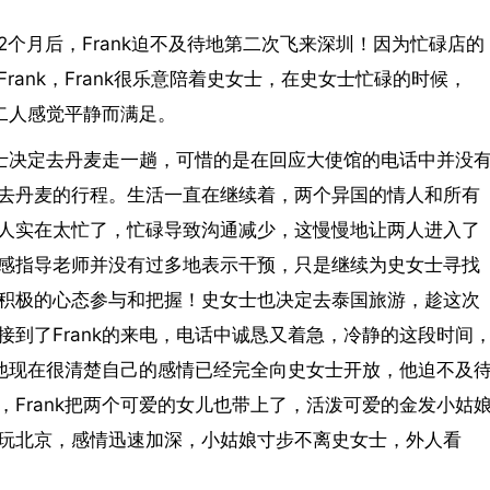
个月后，Frank迫不及待地第二次飞来深圳！因为忙碌店的
ank，Frank很乐意陪着史女士，在史女士忙碌的时候，
，二人感觉平静而满足。
女士决定去丹麦走一趟，可惜的是在回应大使馆的电话中并没
去丹麦的行程。生活一直在继续着，两个异国的情人和所有
人实在太忙了，忙碌导致沟通减少，这慢慢地让两人进入了
感指导老师并没有过多地表示干预，只是继续为史女士寻找
积极的心态参与和把握！史女士也决定去泰国旅游，趁这次
到了Frank的来电，电话中诚恳又着急，冷静的这段时间
，他现在很清楚自己的感情已经完全向史女士开放，他迫不及
Frank把两个可爱的女儿也带上了，活泼可爱的金发小姑
玩北京，感情迅速加深，小姑娘寸步不离史女士，外人看