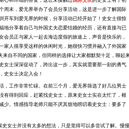
耐心和详细的答复，这让未接触过
国际交友
的史女士有了初
个周末，爱无界举办了会员分享活动，这是进一步了解国际
圳开车到爱无界的时候，分享活动已经开始了！史女士很惊
福地分享着自己与外国丈夫恋爱结婚的经历，还有直接与已
女会员正与家人一起去海边度假的旅途上，声音是快乐的，
一家人很享受这样的休闲时光，她很快习惯并融入了外国家
外国丈夫来自不同的国家，但同样的选择让大家都默契十足，聊起
史女士深深促动了，跨出这一步，其实就需要那一刻的勇气
，史女士决定入会！
活，工作非常忙碌。在前三个月，爱无界筛选了好几位男士
没有得到回应，赶紧找史女士，原来史女士实在太忙了，根
减少。情感指导老师只能不厌其烦地唠叨着史女士：要多了
时候史女士并没有太多的想法，只是觉得可以多尝试了解。慢