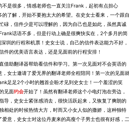
的不是很多，情感老师也一直关注Frank，起初有点担心
更多的了解，开始不要抱太大的希望。在史女士看来，一个跟
忙碌，信件少是可以理解的，因为自己也是如此，虽然真诚
rank话语不多，但是行动上确是很爽快实在，2个多月的简
好了到深圳的行程和机票！史女士说，自己的信件表达能力不好，
信件的优美语言表达，还是见面前的行程安排！
直借助翻译器帮助看信件和学习。第一次见面对不会英语的
同意，女士邀请了爱无界的翻译老师全程陪同！第一次的见面
ank足足2个小时的翘首企盼才见到史女士！一个羞涩的笑
的见面
约会
开始了！虽然有翻译老师这个小电灯泡在旁边，
指导，史女士紧张感消去，很快活跃起来，又恢复了爽朗的
独相处的时候热情大方，时而又小女人似的撒娇，这种独特
达了爱意，史女士对这位丹麦来的高瘦个子男士也很有好感，