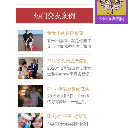
热门交友案例
今日值班顾问
黄女士的跨国故事：
最大的幸福便是有一
有一种恋情，就是你知道
无论你如何对待他，如何
个白马王子一直默默
撒娇，做了什么，你都不
等着自己
用担心，你也同样会感到
马拉松长跑式恋爱以
安心，因为你知道，他会
后，我们在丹麦登记
2020年2月12日春，张女
包容你的所有，毫无理由
士和Andrew于丹麦登记
结婚了
地去宠溺你，默默在某个
结婚。至此，一场历经2
地方等着你。
年的马拉松式的跨国爱
Dora和亿万富豪在美
恋，终于停下了它的脚
国的生活
2019年9月5日，Dora和
步，开始步入一个全新的
亿万富豪Mike一起携手
阶段——婚姻
飞往美国。短短时间内，
Mike开着车带Dora见识
比利时“王子”对我无
了很多，还为女士购置了
微不至的爱（爱无界
24岁在爱无界嫁出比利
很多生活用品，