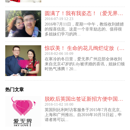
圆满了！我有我姿态！（爱无界婧婧圆满动态）
2016-07-19 12:23
2016年7月11日，星期一中午，教练收到婧婧
的报喜信息。这是一个非常励志的、值得很
多姐妹们学习的跨...
惊叹美！ 生命的花儿绚烂绽放（47岁的Lily结婚啦！）
2018-02-06 10:09
在寒冷的冬日里，爱无界广州总部全体收到
来自北京47岁的Lily被求婚的喜讯，姐妹们顿
时热气沸腾！20...
热门文章
脱欧后英国出签证新招方便中国访客进入欧盟
2016-11-02 10:00
英国到比利时访客服务于2015年7月在北京、
上海和广州推出。自2016年10月31日起，申
请者将可以...