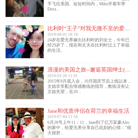
手飞往美国。短短时间内，Mike开着车带
Dora...
比利时“王子”对我无微不至的爱（爱无界刘女士的海外生活）
2019-06-01 18:18
24岁在爱无界嫁出比利时的刘女士，今年已
经29岁了，现在和丈夫在比利时过上了幸福
的生活。
浪漫的美国之旅--邂逅英国绅士(文姐与Kent的见面动态）
2016-02-26 11:01
2015年9月底入会，10月国庆节后上线以来，
文姐非常配合情感教练的指导，教练没有让
文姐失望，在20...
Jane和优质伴侣在荷兰的幸福生活
2019-07-04 11:56
6月28号上午11：11，Jane到了亿万富豪Alec
的家中，给爱无界分享自己此刻的心情：“很
大很舒...