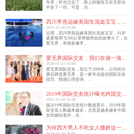
年里，时光过去了，脸上的皱纹又在无形当
中多了一些，可是，当...
四川李燕远嫁美国生混血宝宝，这些跨国交友的真实故事可能你还没听过！
2021-11-10 10:00
近期，四川李燕远嫁美国生混血宝宝，81岁
婆婆每周飞500公里帮她带娃的故事火了，在
爱无界，有很多像李...
爱无界国际交友：我们在做一项关于女人幸福的事业
2020-01-22 10:00
爱无界国际交友，创立于2006年，公司的注
册品牌是爱无界，是一家专业提供国际交友
指导、情感心理咨询、...
2019年国际交友统计曝光跨国交友惊人内幕：女性嫁给老外比男士娶外国老婆数量更多
2021-11-10 10:00
据2019年国际交友统计数据显示，2019年国
际交友人数越来越多，尤其是越来越多中国
女性嫁给老外，在...
为何西方男人不吃女人撒娇这一套？
2019-01-26 10:00