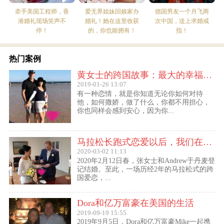
牵手美国工程师，香
爱无界姐妹回娘家办
德国男友一个月飞两
港婚礼现场笑声不
婚礼！她在这里收获
次中国，送上求婚戒
停！
的，你也能拥有！
指！
热门案例
黄女士的跨国故事：最大的幸福便是有一个白马王子一直默默等着自己
2019-01-26 13:07
有一种恋情，就是你知道无论你如何对待
他，如何撒娇，做了什么，你都不用担心，
你也同样会感到安心，因为你...
马拉松长跑式恋爱以后，我们在丹麦登记结婚了
2020-03-02 11:13
2020年2月12日春，张女士和Andrew于丹麦登
记结婚。至此，一场历经2年的马拉松式的跨
国爱恋，...
Dora和亿万富豪在美国的生活
2019-09-19 15:55
2019年9月5日，Dora和亿万富豪Mike一起携