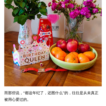
而
那些说
，
“
都这年纪了
，
还图什么
”的
，往往是从未真正
被用心爱过的。