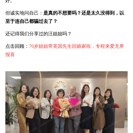
好。”
但诚实地问自己：
是真的不想要
吗？
还是太久没得到，以
至于连自己都骗过去了？
还记得我们分享过的汪姐姐吗？
点击回顾：
70
岁姐姐带英国先生回娘家啦，专程来爱无界
报喜