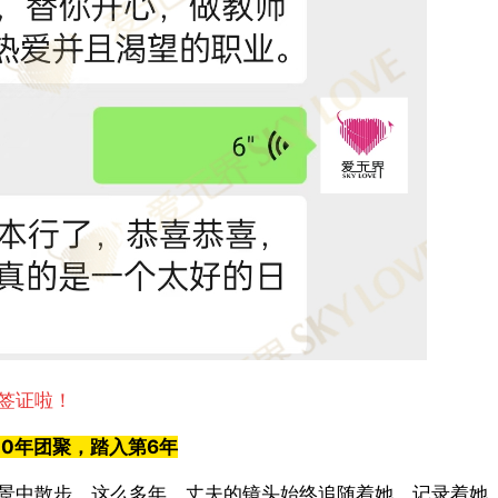
签证啦！
20
年团聚，踏入第
6
年
景中散步。这么多年，丈夫的镜头始终追随着她，记录着她