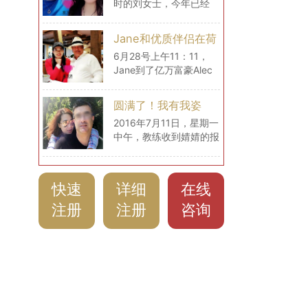
时的刘女士，今年已经
刘女士的海外生活）
29岁了，现在和丈夫在
比利时过上了幸福的生
Jane和优质伴侣在荷
活。
兰的幸福生活
6月28号上午11：11，
Jane到了亿万富豪Alec
的家中，给爱无界分享自
己此刻的心情：“很大很
圆满了！我有我姿
舒适，气候怡人！每天都
态！（爱无界婧婧圆
2016年7月11日，星期一
像生活在画中！”
中午，教练收到婧婧的报
满动态）
喜信息。这是一个非常励
志的、值得很多姐妹们学
习的跨国恋爱经历。从入
快速
详细
在线
会到见面，再到确定结
婚，共73天！三个月不
注册
注册
咨询
到！是什么让婧婧在爱无
界的教练服务中这么快速
收获自己的爱情呢？！