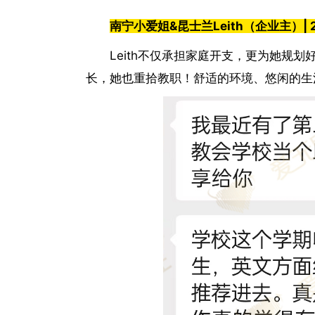
南宁小爱姐
&
昆士兰
Leith
（企业主）
|
Leith
不仅承担家庭开支，更为她规划
长，她也重拾教职！舒适的环境、悠闲的生