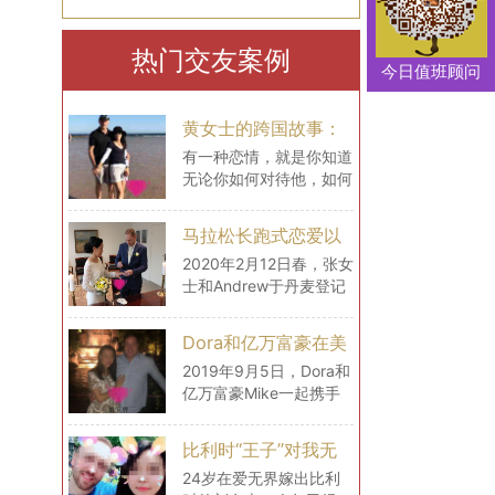
热门交友案例
今日值班顾问
黄女士的跨国故事：
的
最大的幸福便是有一
有一种恋情，就是你知道
无论你如何对待他，如何
个白马王子一直默默
撒娇，做了什么，你都不
等着自己
用担心，你也同样会感到
马拉松长跑式恋爱以
安心，因为你知道，他会
后，我们在丹麦登记
2020年2月12日春，张女
包容你的所有，毫无理由
士和Andrew于丹麦登记
结婚了
地去宠溺你，默默在某个
结婚。至此，一场历经2
地方等着你。
年的马拉松式的跨国爱
Dora和亿万富豪在美
恋，终于停下了它的脚
国的生活
2019年9月5日，Dora和
步，开始步入一个全新的
亿万富豪Mike一起携手
阶段——婚姻
飞往美国。短短时间内，
Mike开着车带Dora见识
比利时“王子”对我无
了很多，还为女士购置了
微不至的爱（爱无界
24岁在爱无界嫁出比利
很多生活用品，