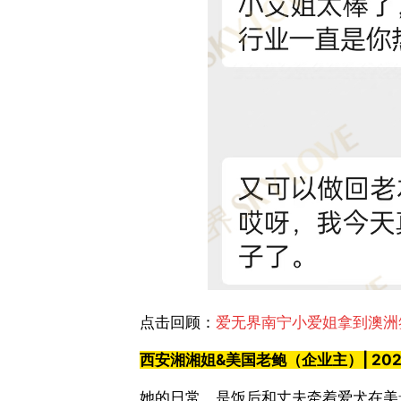
点击回顾：
爱无界南宁小爱姐拿到澳洲
西安湘湘姐
&
美国老鲍（企业主）
| 20
她的日常，是饭后和丈夫牵着爱犬在美