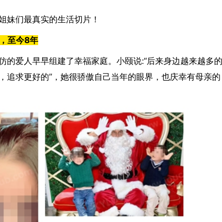
姐妹们最真实的生活切片！
，至今
8
年
仿的爱人早早组建了幸福家庭。小颐说
:
“后来身边越来越多
，追求更好的”，她很骄傲自己当年的眼界，也庆幸有母亲的