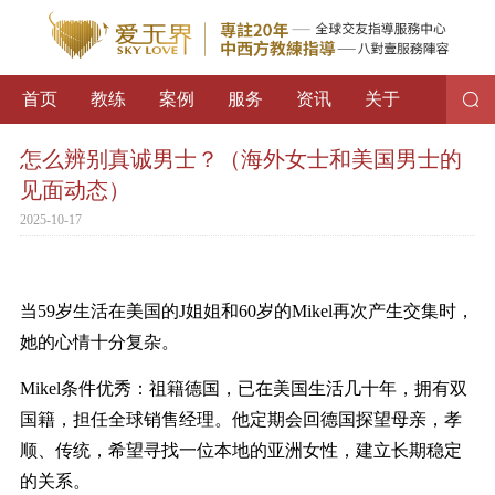
首页
教练
案例
服务
资讯
关于
怎么辨别真诚男士？（海外女士和美国男士的
见面动态）
2025-10-17
当
59
岁生活在美国的
J
姐姐和
60
岁的
Mikel
再次产生交集时，
她的心情十分复杂。
Mikel
条件优秀：祖籍德国，已在美国生活几十年，拥有双
国籍，担任全球销售经理。他定期会回德国探望母亲，孝
顺、传统，希望寻找一位本地的亚洲女性，建立长期稳定
的关系。