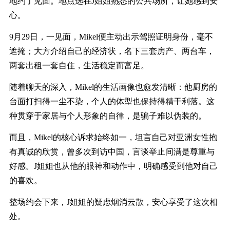
地约了见面。地点选在
J
姐姐熟悉的公共场所，让她感到安
心。
9
月
29
日，一见面，
Mikel
便主动出示驾照证明身份，毫不
遮掩；大方介绍自己的经济状，名下三套房产、两台车，
两套出租一套自住，生活稳定而富足。
随着聊天的深入，
Mikel
的生活画像也愈发清晰：他厨房的
台面打扫得一尘不染，个人的体型也保持得精干利落。这
种贯穿于家居与个人形象的自律，是骗子难以伪装的。
而且，
Mikel
的核心诉求始终如一，坦言自己对亚洲女性抱
有真诚的欣赏，曾多次到访中国，言谈举止间满是尊重与
好感。
J
姐姐也从他的眼神和动作中，明确感受到他对自己
的喜欢。
整场约会下来，
J
姐姐的疑虑烟消云散，安心享受了这次相
处。