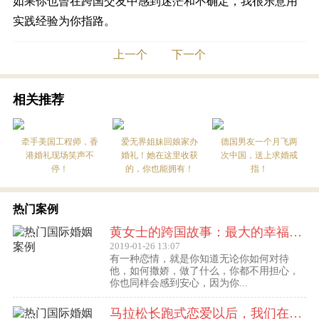
如果你也曾在跨国交友中感到迷茫和不确定，我很乐意用
实践经验为你指路。
上一个
下一个
相关推荐
牵手美国工程师，香
爱无界姐妹回娘家办
德国男友一个月飞两
港婚礼现场笑声不
婚礼！她在这里收获
次中国，送上求婚戒
停！
的，你也能拥有！
指！
热门案例
黄女士的跨国故事：最大的幸福便是有一个白马王子一直默默等着自己
2019-01-26 13:07
有一种恋情，就是你知道无论你如何对待
他，如何撒娇，做了什么，你都不用担心，
你也同样会感到安心，因为你...
马拉松长跑式恋爱以后，我们在丹麦登记结婚了