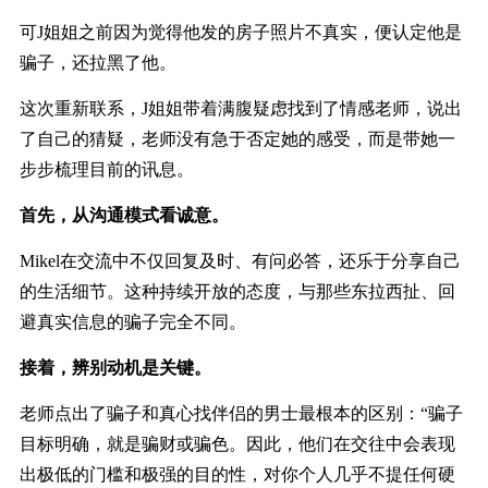
可
J
姐姐之前因为觉得他发的房子照片不真实，便认定他是
骗子，还拉黑了他。
这次重新联系，
J
姐姐带着满腹疑虑找到了情感老师
，说出
了自己的猜疑，
老师没有急于否定她的感受，而是带她一
步步梳理目前的讯息。
首先，从沟通模式看诚意。
Mikel
在交流中不仅回复及时、有问必答，还乐于分享自己
的生活细节。这种持续开放的态度，与那些东拉西扯、回
避真实信息的骗子完全不同。
接着，辨别动机是关键。
老师点出了骗子和真心找伴侣的男士最根本的区别：
“骗子
目标明确，就是骗财或骗色。因此，他们在交往中会表现
出极低的门槛和极强的目的性，对你个人几乎不提任何硬