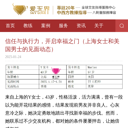
首页
教练
案例
服务
资讯
关于
信任与执行力，开启幸福之门（上海女士和美
国男士的见面动态）
2025-01-24
来自上海的
Y
女士
，
43
岁，
性格活泼，活力满满，曾有一段
以为能开花结果的感情，结果发现前男友并非良人。心灰
意冷之际，她决定勇敢地踏出寻找新幸福的步伐。然而，
她联系过不少交友机构，都对她的条件屡屡抨击，让她倍