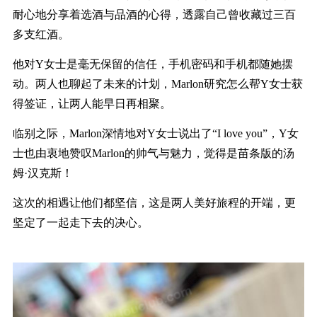
耐心地分享着选酒与品酒的心得，透露自己曾收藏过三百
多支红酒。
他对
Y
女士
是毫无保留的信任，手机密码和手机都随她摆
动。两人也聊起了未来的计划，
Marlon
研究怎么帮
Y
女士
获
得签证，让两人能早日再相聚。
临别之际，
Marlon
深情地对
Y
女士
说出了
“
I love you
”，
Y
女
士
也由衷地赞叹
Marlon
的帅气与魅力，觉得是苗条版的汤
姆
·汉克斯
！
这次的相遇让他们都坚信，这是两人美好旅程的开端，更
坚定了一起走下去的决心。