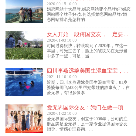
2020-09-15 10:00
婚恋网站十大品牌,婚恋网站哪个品牌好?婚恋
网站哪个牌子好?如何选择婚恋网站品牌?婚
恋网站排名是怎样的...
女人开始一段跨国交友，一定要问自己这几个问题
2020-01-03 10:00
时间过得很快，转眼就到了2020年，在这一
年里，时光过去了，脸上的皱纹又在无形当
中多了一些，可是，当...
四川李燕远嫁美国生混血宝宝，这些跨国交友的真实故事可能你还没听过！
2021-11-10 10:00
近期，四川李燕远嫁美国生混血宝宝，81岁
婆婆每周飞500公里帮她带娃的故事火了，在
爱无界，有很多像李...
爱无界国际交友：我们在做一项关于女人幸福的事业
2020-01-22 10:00
爱无界国际交友，创立于2006年，公司的注
册品牌是爱无界，是一家专业提供国际交友
指导、情感心理咨询、...