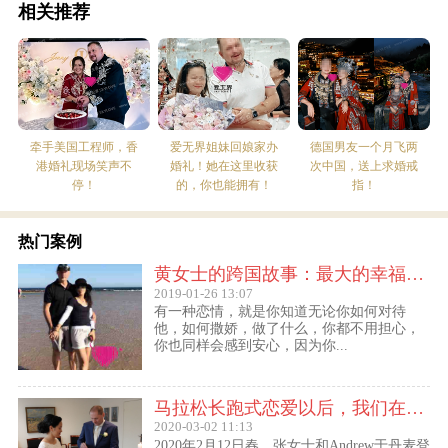
相关推荐
牵手美国工程师，香
爱无界姐妹回娘家办
德国男友一个月飞两
港婚礼现场笑声不
婚礼！她在这里收获
次中国，送上求婚戒
停！
的，你也能拥有！
指！
热门案例
黄女士的跨国故事：最大的幸福便是有一个白马王子一直默默等着自己
2019-01-26 13:07
有一种恋情，就是你知道无论你如何对待
他，如何撒娇，做了什么，你都不用担心，
你也同样会感到安心，因为你...
马拉松长跑式恋爱以后，我们在丹麦登记结婚了
2020-03-02 11:13
2020年2月12日春，张女士和Andrew于丹麦登