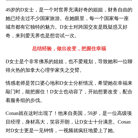
49
岁的
D
女士，是一个对世界充满好奇的姐姐，财务自由
的
她已经去过不少国家旅游。在她眼里，每一个国家每一座
城市都有它独特的魅力。
D
女士对跨国交友是既疑惑又好
奇，来到爱无界也是想尝试一次。
总结经验，做出改变，把握住幸福
D
女士是个非常佛系的姐姐，也不爱规划，导致她和一位聊
得火热的加拿大心理学家失之交臂。
情感老师是苦口婆心地和
D
女士
分析情况，希望她在幸福来
敲门时，能把握住！
D
女士也动容了，开始想要改变，配合
着服务组的步伐。
Conan
就在这时出现了！他来自美国，
59
岁，是一位高级项
目经理，身材高大，笑容开朗，让
D
女士
十分满意。
Conan
对
D
女士更是一见钟情，一视频就疯狂地爱上了她。