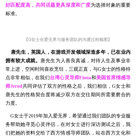
好匹配度高，共同话题更具深度和广度
为选择对象的重要
标准
。
【
G女士在爱无界与服务团队的沟通过程截图
】
唐先生，英国人，在游戏开发领域深造多年，已在业内
拥有较大成就。
唐先生为人善良真诚，对待人生及事业非
常上进，空闲时间喜欢烹饪，三观正直，与G女士的性格特
点非常相似，在我们
台湾心灵导师
Fiona
和
美国首席情感导
师
Jerod
共同评估了双方的性格之后，我们相信，G女士和
唐先生的性格契合度将减少双方在交往期间所需要磨合的
力度。
G女士于2019年加入爱无界，希望通过我们团队的专业服
务帮助她寻觅心灵伴侣，在对女士进行深访测试之后，我
们把她的资料交给了西方情感导师团队，站在西方文化和