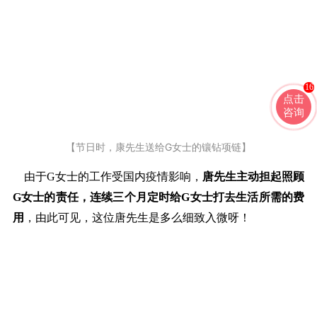
16
点击
咨询
【节日时，康先生送给G女士的镶钻项链】
由于
G
女士的工作受国内疫情影响，
唐先生主动担起照顾
G
女士
的责任
，连续三个月定时给G
女士打去生活所需的费
用
，
由此可见，这位唐先生是多么细致入微呀！