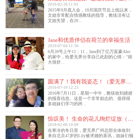
2016-02-26 11:01
2015年9月底入会，10月国庆节后上线以来，
文姐非常配合情感教练的指导，教练没有让
文姐失望，在20...
Jane和优质伴侣在荷兰的幸福生活
2019-07-04 11:56
6月28号上午11：11，Jane到了亿万富豪Alec
的家中，给爱无界分享自己此刻的心情：“很
大很舒...
圆满了！我有我姿态！（爱无界婧婧圆满动态）
2016-07-19 12:23
2016年7月11日，星期一中午，教练收到婧婧
的报喜信息。这是一个非常励志的、值得很
多姐妹们学习的跨...
惊叹美！ 生命的花儿绚烂绽放（47岁的Lily结婚啦！）
2018-02-06 10:09
在寒冷的冬日里，爱无界广州总部全体收到
来自北京47岁的Lily被求婚的喜讯，姐妹们顿