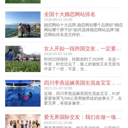
全国十大婚恋网站排名
2020-09-15 10:00
婚恋网站十大品牌,婚恋网站哪个品牌好?婚恋
网站哪个牌子好?如何选择婚恋网站品牌?婚
恋网站排名是怎样的...
女人开始一段跨国交友，一定要问自己这几个问题
2020-01-03 10:00
时间过得很快，转眼就到了2020年，在这一
年里，时光过去了，脸上的皱纹又在无形当
中多了一些，可是，当...
四川李燕远嫁美国生混血宝宝，这些跨国交友的真实故事可能你还没听过！
2021-11-10 10:00
近期，四川李燕远嫁美国生混血宝宝，81岁
婆婆每周飞500公里帮她带娃的故事火了，在
爱无界，有很多像李...
爱无界国际交友：我们在做一项关于女人幸福的事业
2020-01-22 10:00