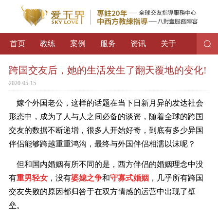
首页
教练
案例
服务
资讯
关于
跨国交友后，她的生活发生了翻天覆地的变化!
2020-05-15
嫁个外国老公，这样的话题在当下日新月异的发达社会
形态中，成为了人与人之间必备的谈资，随着全球的跨国
交友的数据不断递增，很多人开始好奇，到底有多少异国
伴侣能够跨越重重鸿沟，最终与外国伴侣相濡以沫呢？
但和国内婚姻有所不同的是，西方伴侣的婚姻理念中没
有
重男轻女
，没有
婆媳之争
和
守寡式婚姻
，几乎所有跨国
交友失败的原因都归咎于在双方情感的运营中出现了壁
垒。