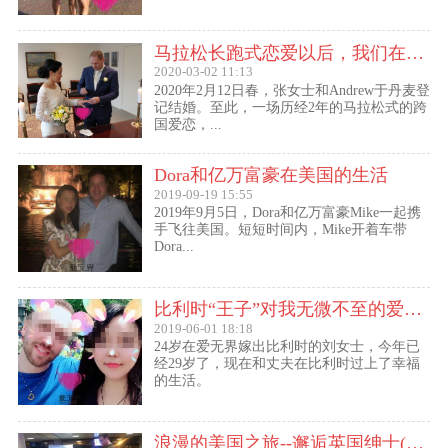
马拉松长跑式恋爱以后，我们在丹麦登记结婚了
2020-03-02 11:13
2020年2月12日春，张女士和Andrew于丹麦登
记结婚。至此，一场历经2年的马拉松式的跨
国爱恋，...
Dora和亿万富豪在美国的生活
2019-09-19 15:55
2019年9月5日，Dora和亿万富豪Mike一起携
手飞往美国。短短时间内，Mike开着车带
Dora...
比利时“王子”对我无微不至的爱（爱无界刘女士的海外生活）
2019-06-01 18:18
24岁在爱无界嫁出比利时的刘女士，今年已
经29岁了，现在和丈夫在比利时过上了幸福
的生活。
浪漫的美国之旅--邂逅英国绅士(文姐与Kent的见面动态）