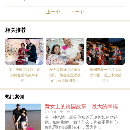
上一个
下一个
相关推荐
牵手美国工程师，香
爱无界姐妹回娘家办
德国男友一个月飞两
港婚礼现场笑声不
婚礼！她在这里收获
次中国，送上求婚戒
停！
的，你也能拥有！
指！
热门案例
黄女士的跨国故事：最大的幸福便是有一个白马王子一直默默等着自己
2019-01-26 13:07
有一种恋情，就是你知道无论你如何对待
他，如何撒娇，做了什么，你都不用担心，
你也同样会感到安心，因为你...