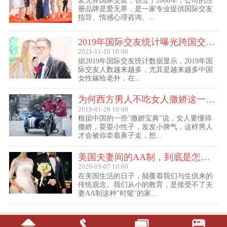
爱无界国际交友，创立于2006年，公司的注
册品牌是爱无界，是一家专业提供国际交友
指导、情感心理咨询、...
2019年国际交友统计曝光跨国交友惊人内幕：女性嫁给老外比男士娶外国老婆数量更多
2021-11-10 10:00
据2019年国际交友统计数据显示，2019年国
际交友人数越来越多，尤其是越来越多中国
女性嫁给老外，在...
为何西方男人不吃女人撒娇这一套？
2019-01-26 10:00
根据中国的一些"撒娇宝典"说，女人要懂得
撒娇，耍耍小性子，发发小脾气，这样男人
才会被你牵着鼻子走，想...
美国夫妻间的AA制，到底是怎么回事？
2020-03-07 10:00
在美国生活的日子，颠覆着我们与生俱来的
传统观念。我们从小的教育，是接受不了夫
妻AA制这种"时髦"的家...