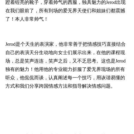
蹬着锃亮的靴子，穿着帅气的西服，独具魅力的Jerod出现
在我们眼前了，所有到场的爱无界天使们和姐妹们都震撼
了！本人非常帅气！
Jerod是个天生的表演家，他非常善于把情感技巧直接结合
自己的表演天分生动地向女士们展示出来，在他的课程现
场，总是笑声连连，笑声之后，又不乏思考。这也是Jerod
独有的魅力！他用他的专业能力折服了爱无界现场的所有
听众，他侃侃而谈，认真阐述每一个技巧，用诙谐易懂的
方式和我们分享跨国情感方法和指导解决情感问题。