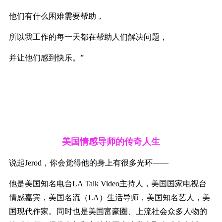
他们有什么困难需要帮助，
所以我工作的每一天都在帮助人们解决问题，
并让他们感到快乐。”
美国情感导师的传奇人生
说起Jerod，你会觉得他的身上有很多光环——
他是美国知名电台LA Talk Video主持人，美国国家电视台
情感嘉宾，美国名流（LA）生活导师，美国知名艺人，美
国现代作家。同时也是美国富豪圈、上流社会众多人物的