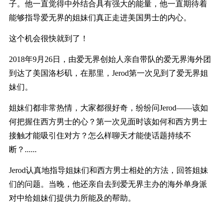
子。他一直觉得中外结合具有强大的能量，他一直期待着
能够指导爱无界的姐妹们真正走进美国男士的内心。
这个机会很快就到了！
2018年9月26日，由爱无界创始人亲自带队的爱无界海外团
到达了美国洛杉矶，在那里，Jerod第一次见到了爱无界姐
妹们。
姐妹们都非常热情，大家都很好奇，纷纷问Jerod——该如
何把握住西方男士的心？第一次见面时该如何和西方男士
接触才能吸引住对方？怎么样聊天才能使话题持续不
断？......
Jerod认真地指导姐妹们和西方男士相处的方法，回答姐妹
们的问题。当晚，他还亲自去到爱无界主办的海外单身派
对中给姐妹们提供力所能及的帮助。