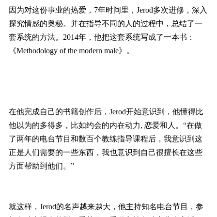
因为对这份事业的热爱，7年时间里，Jerod多次进修，深入
探究情感的奥秘。并在指导不同的人的过程中，总结了一
套系统的方法。2014年，他把这套系统写成了一本书：
《Methodology of the modern male》。
在他完成自己的书籍创作后，Jerod开始意识到，他懂得比
他以为的多得多，比如约会的内在动力, 恋爱和人。“在做
了两年的电台节目和数百个教练指导课程后，我意识到这
正是人们需要的一些东西，我也意识到自己很擅长在这些
方面帮助到他们。”
就这样，Jerod的名声越来越大，他主持知名电台节目，参