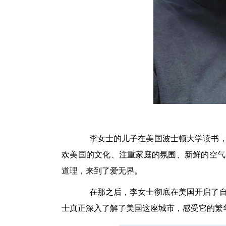
李女士的儿子在美国波士顿大学读书，
欢美国的文化、注重家庭的氛围、新鲜的空气
道理，来到了爱无界。
在那之后，李女士彻底在美国开启了自
士真正深入了解了美国这座城市，感受它的繁