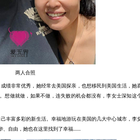
两人合照
成绩非常优秀，她经常去美国探亲，也想移民到美国生活，她
。想做就做，如果不做，连失败的机会都没有，李女士深知这
己丰富多彩的新生活。幸福地游玩在美国的几大中心城市，李
华、自由，
她也在这里找到了幸福......