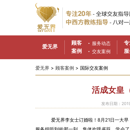
顾客
专
服务动态
爱无界
案例
服
交友案例
爱无界
>
顾客案例
> 国际交友案例
活成女皇
发布日期：2019-
爱无界李女士订婚啦！8月21日一大早，
服务组听到的那一刻，集体欢呼雀跃。学会了